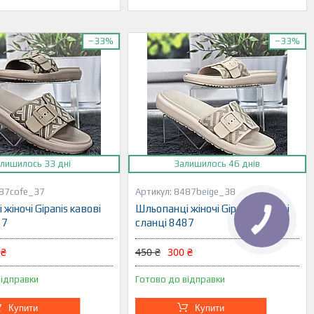
–33%
–33%
лишилось 33 дні
Залишилось 46 днів
87cofe_37
8487beige_38
жіночі Gipanis кавові
Шльопанці жіночі Gipanis бежеві
87
сланці 8487
 ₴
450 ₴
300 ₴
відправки
Готово до відправки
Купити
Купити