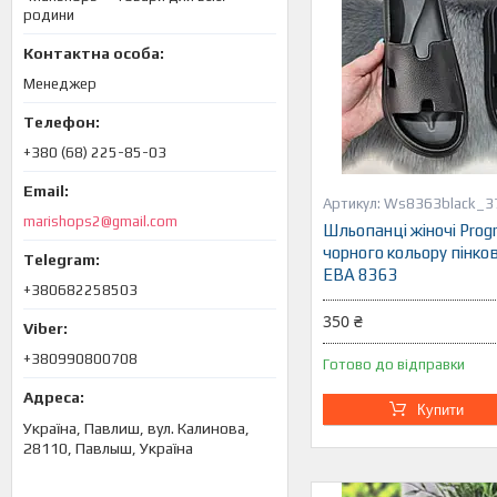
родини
Менеджер
+380 (68) 225-85-03
Ws8363black_3
marishops2@gmail.com
Шльопанці жіночі Prog
чорного кольору пінков
ЕВА 8363
+380682258503
350 ₴
+380990800708
Готово до відправки
Купити
Україна, Павлиш, вул. Калинова,
28110, Павлыш, Україна