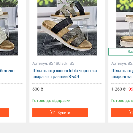
За
8549black_35
85
білі еко-
Шльопанці жіночі Inblu чорні еко-
Шльопанці 
9
шкіра зі стразами 8549
шкіряні на
600 ₴
1 260 ₴
99
Готово до відправки
Готово до 
Купити