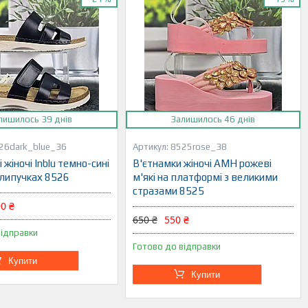
лишилось 39 днів
Залишилось 46 днів
26dark_blue_36
8525rose_38
жіночі Inblu темно-сині
В'єтнамки жіночі АМН рожеві
 липучках 8526
м'які на платформі з великими
стразами 8525
0 ₴
650 ₴
550 ₴
відправки
Готово до відправки
Купити
Купити