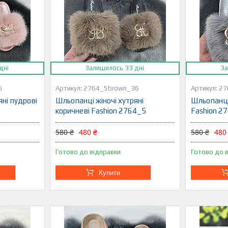
дні
Залишилось 33 дні
За
6
2764_5brown_36
27
яні пудрові
Шльопанці жіночі хутряні
Шльопанці 
коричневі Fashion 2764_5
Fashion 2
580 ₴
480 ₴
580 ₴
480
Готово до відправки
Готово до 
Купити