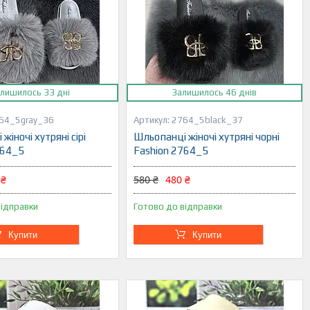
лишилось 33 дні
Залишилось 46 днів
64_5gray_36
2764_5black_37
жіночі хутряні сірі
Шльопанці жіночі хутряні чорні
764_5
Fashion 2764_5
 ₴
580 ₴
480 ₴
відправки
Готово до відправки
Купити
Купити