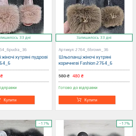
лишилось 33 дні
Залишилось 33 дні
64_6pudra_36
2764_6brown_36
жіночі хутряні пудрові
Шльопанці жіночі хутряні
764_6
коричневі Fashion 2764_6
 ₴
580 ₴
480 ₴
відправки
Готово до відправки
Купити
Купити
–17%
–17%