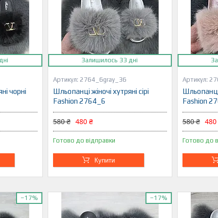
дні
Залишилось 33 дні
За
6
2764_6gray_36
27
ні чорні
Шльопанці жіночі хутряні сірі
Шльопанці 
Fashion 2764_6
Fashion 2
580 ₴
480 ₴
580 ₴
480
Готово до відправки
Готово до 
Купити
–17%
–17%