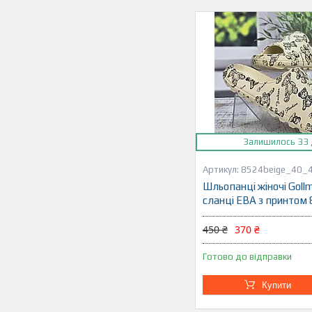
Залишилось 33 
8524beige_40_
Шльопанці жіночі Goll
сланці ЕВА з принтом
450 ₴
370 ₴
Готово до відправки
Купити