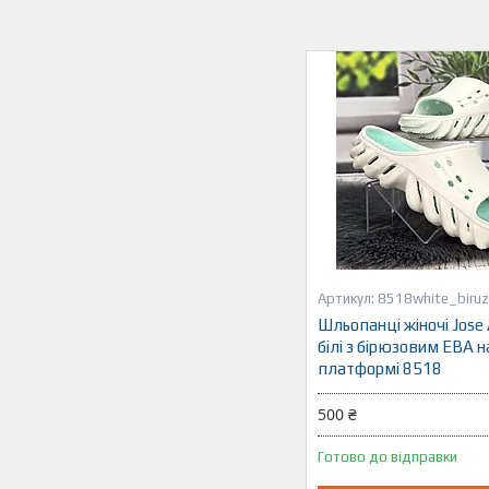
8518white_biru
Шльопанці жіночі Jose
білі з бірюзовим ЕВА н
платформі 8518
500 ₴
Готово до відправки