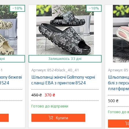
–18%
–18%
дні
Залишилось 33 дні
41
8524black_40_41
85
mony бежеві
Шльопанці жіночі Gollmony чорні
Шльопанці 
 8524
сланці ЕВА з принтом 8524
білі з пер
платформі
450 ₴
370 ₴
500 ₴
Готово до відправки
Готово до 
Купити