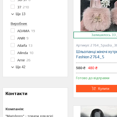
37
210
Ще 13
Виробник
ADAMA
19
Залишилось 33 
ANRI
9
Ailaifa
13
2764_5pudra_3
Шльопанці жіночі хутр
Ailinda
10
Fashion 2764_5
Amir
26
Ще 42
580 ₴
480 ₴
Готово до відправки
Купити
Контакти
"Marishops" - товари для всієї