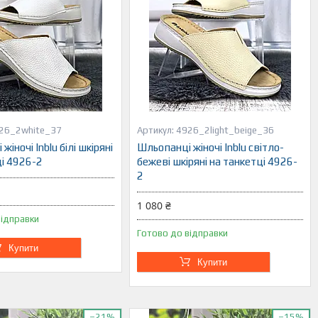
26_2white_37
4926_2light_beige_36
іночі Inblu білі шкіряні
Шльопанці жіночі Inblu світло-
ці 4926-2
бежеві шкіряні на танкетці 4926-
2
1 080 ₴
відправки
Готово до відправки
Купити
Купити
–21%
–15%