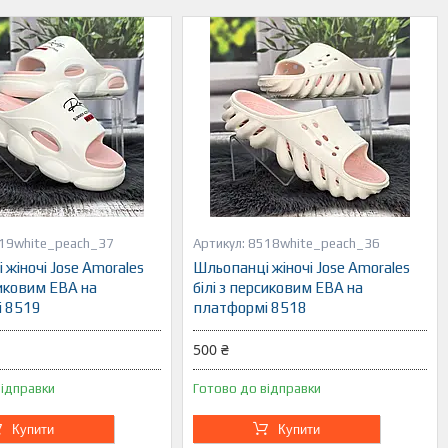
19white_peach_37
8518white_peach_36
жіночі Jose Amorales
Шльопанці жіночі Jose Amorales
сиковим ЕВА на
білі з персиковим ЕВА на
 8519
платформі 8518
500 ₴
відправки
Готово до відправки
Купити
Купити