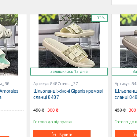
–33%
Залишилось 12 днів
За
za_36
8487crema_37
84
 Amorales
Шльопанці жіночі Gipanis кремові
Шльопанці 
а
сланці 8487
сланці 84
450 ₴
300 ₴
450 ₴
300
Готово до відправки
Готово до 
Купити