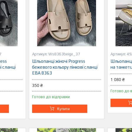
7
Ws8363beige_37
49
ress
Шльопанці жіночі Progress
Шльопанці ж
і сланці
бежевого кольору пінкові сланці
на танкет
ЕВА 8363
1 080 ₴
350 ₴
Готово до 
Готово до відправки
Купити