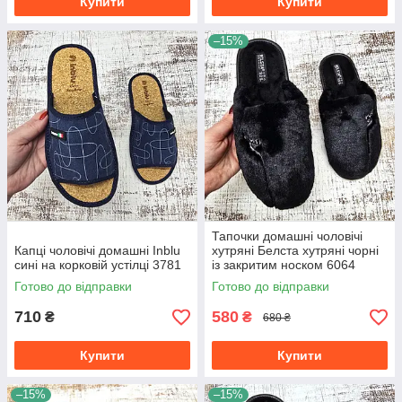
Купити
Купити
–15%
Тапочки домашні чоловічі
Капці чоловічі домашні Inblu
хутряні Белста хутряні чорні
сині на корковій устілці 3781
із закритим носком 6064
Готово до відправки
Готово до відправки
710
580
₴
₴
680 ₴
Купити
Купити
–15%
–15%