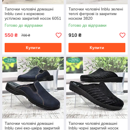
Тапочки чоловічі домашні
Тапочки чоловічі Inblu зелені
Inblu сині з корковою
теплі фетрові із закритим
устілкою закритий носок 6051
носком 3820
Готово до відправки
Готово до відправки
550
910
₴
₴
700 ₴
Купити
Купити
–23%
–20%
Тапочки чоловічі домашні
Тапочки чоловічі домашні
Inblu сині еко-шкіра закритий
Inblu чорні закритий носок