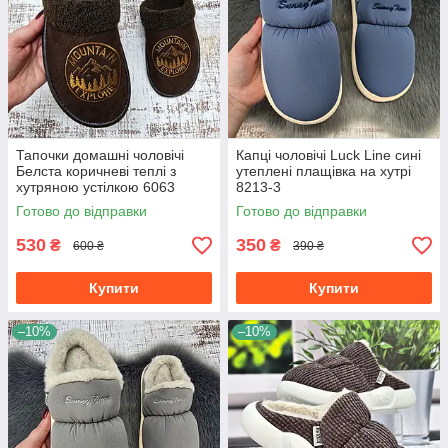
Тапочки домашні чоловічі
Капці чоловічі Luck Line сині
Белста коричневі теплі з
утеплені плащівка на хутрі
хутряною устілкою 6063
8213-3
Готово до відправки
Готово до відправки
530
350
₴
₴
600 ₴
390 ₴
Купити
Купити
–10%
–10%