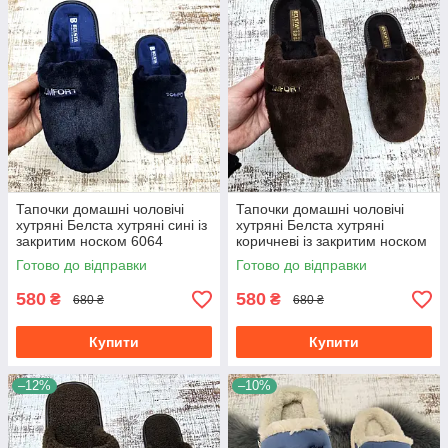
Тапочки домашні чоловічі
Тапочки домашні чоловічі
хутряні Белста хутряні сині із
хутряні Белста хутряні
закритим носком 6064
коричневі із закритим носком
6064
Готово до відправки
Готово до відправки
580
580
₴
₴
680 ₴
680 ₴
Купити
Купити
–12%
–10%