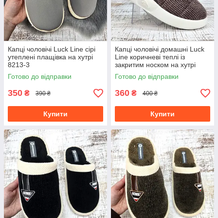
Капці чоловічі Luck Line сірі
Капці чоловічі домашні Luck
утеплені плащівка на хутрі
Line коричневі теплі із
8213-3
закритим носком на хутрі
6048
Готово до відправки
Готово до відправки
350
360
₴
₴
390 ₴
400 ₴
Купити
Купити