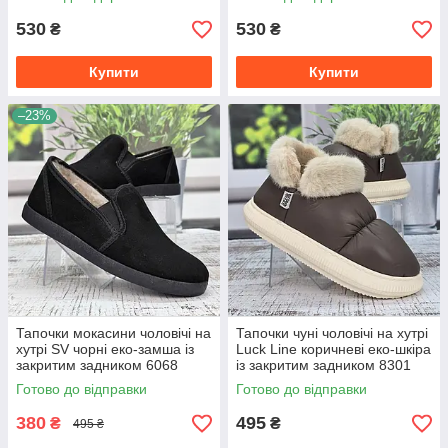
530
530
₴
₴
Купити
Купити
–23%
Тапочки мокасини чоловічі на
Тапочки чуні чоловічі на хутрі
хутрі SV чорні еко-замша із
Luck Line коричневі еко-шкіра
закритим задником 6068
із закритим задником 8301
Готово до відправки
Готово до відправки
380
495
₴
₴
495 ₴