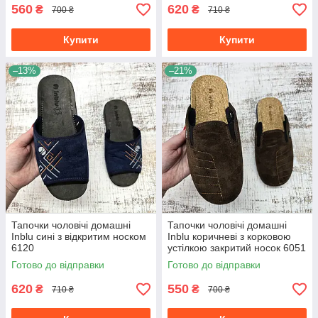
560
620
₴
₴
700 ₴
710 ₴
Купити
Купити
–13%
–21%
Тапочки чоловічі домашні
Тапочки чоловічі домашні
Inblu сині з відкритим носком
Inblu коричневі з корковою
6120
устілкою закритий носок 6051
Готово до відправки
Готово до відправки
620
550
₴
₴
710 ₴
700 ₴