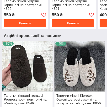
Тапочки жіночі хутряні
Тапочки жіночі хутряні
Тапо
коричневі на платформі
коричневі на платформі
велю
4392
4391
Крок
550
550
400
₴
₴
Купити
Купити
Акційні пропозиції та новинки
–60%
–40%
Тапочки кімнатні гостьові
Тапочки жіночі Klerotex
Progress коричневі тонкі на
бежеві фетрові закриті на
м'якій підошві 8546
поліуретановій підошві 8056