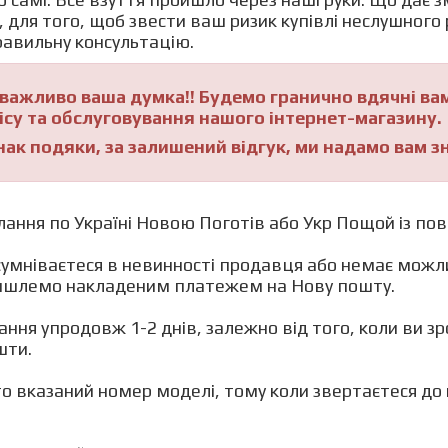
, для того, щоб звести ваш ризик купівлі неслушного
м правильну консуль
важливо ваша думка!! Будемо гранично вдячні вам
ісу та обслуговування нашого інтернет-магазину.
нак подяки, за залишений відгук, ми надамо вам 
лання по Україні Новою Поготів або Укр Пощой із
умніваєтеся в невинності продавця або немає можли
вишлемо накладеним платежем на Нов
ання упродовж 1-2 днів, залежно від того, коли ви з
крпошти.
то вказаний номер моделі, тому коли звертаєте