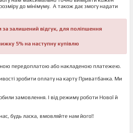
 розміру до мінімуму. А також дає змогу надати
тацію.
 за залишений відгук, для поліпшення
знижку 5% на наступну купівлю
 повною передоплатою або накладеною платежею.
вості зробити оплату на карту Приватбанка. Ми
у пошту.
робили замовлення. І від режиму роботи Нової й
ся до нас, будь ласка, вмовляйте нам його!!