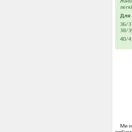
Жіно
легкі
Для 
36/3
38/3
40/4
Ми не 
робимо