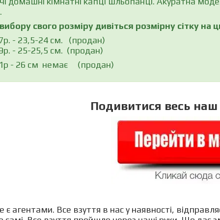
чі домашні кімнатні капці шльопанці. Акуратна моде
.
вибору свого розміру дивіться розмірну сітку на
7р. - 23,5-24 см.
(продан)
9р. - 25-25,5 см. (продан)
1р - 26 см немає (продан)
Подивитися весь наш
є агентами. Все взуття в нас у наявності, відправляє
 самі. Все взуття пройшло через наші руки. Що дає