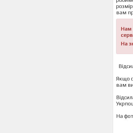
розмір
ва
Нам 
серв
На з
Відси
Якщо с
вам 
Відсил
У
На фо