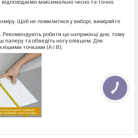
на все відповідаємо максимально чесно та точно.
зміру. Щоб не помилитися у виборі, виміряйте
укції:
у. Рекомендують робити це наприкінці дня, тому
ш паперу та обведіть ногу олівцем. Для
лішими точками (A і B),