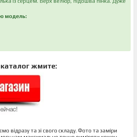
лька із серцем. Верх велюр, підошва пінка. Дуже
 цю модель:
 каталог жмите:
мо відразу та зі свого складу. Фото та заміри
 змогу нам максимально точно виміряти кожен