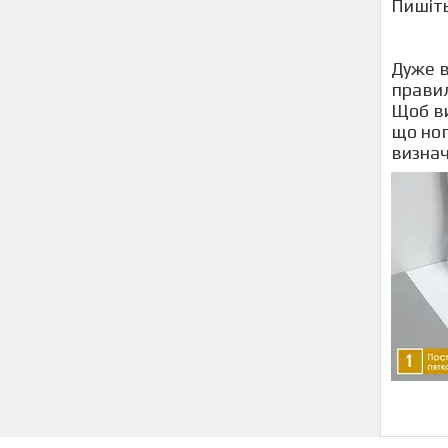
Пишіть
Дуже в
прав
Щоб ви
що ног
визнач