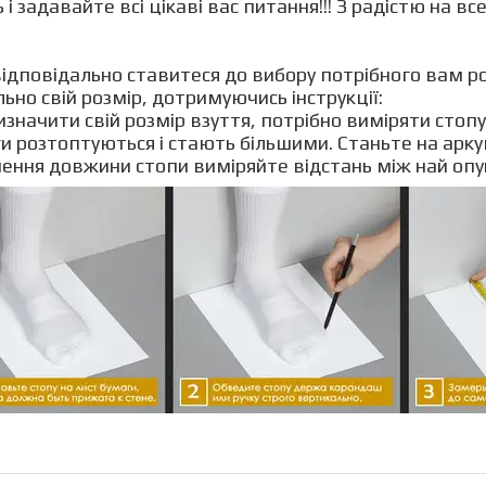
 і задавайте всі цікаві вас питання!!! З радістю 
ідповідально ставитеся до вибору потрібного вам ро
ильно свій розмір, дотримуючись інстр
значити свій розмір взуття, потрібно виміряти стоп
и розтоптуються і стають більшими. Станьте на арку
ення довжини стопи виміряйте відстань між най опук