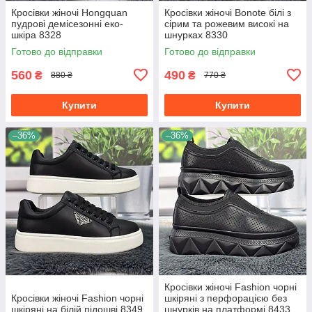
Кросівки жіночі Hongquan
Кросівки жіночі Bonote білі з
пудрові демісезонні еко-
сірим та рожевим високі на
шкіра 8328
шнурках 8330
Готово до відправки
Готово до відправки
560
490
₴
₴
880 ₴
770 ₴
Купити
Купити
–36%
–36%
Кросівки жіночі Fashion чорні
Кросівки жіночі Fashion чорні
шкіряні з перфорацією без
шкіряні на білій підошві 8349
шнурків на платформі 8433