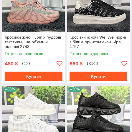
Кросівки жіночі Jomix пудрові
Кросівки жіночі Wei Wei чорні
текстильні на об'ємній
з білим принтом еко-шкіра
підошві 2743
4797
Готово до відправки
Готово до відправки
480
660
₴
₴
850 ₴
1 050 ₴
Купити
Купити
–36%
–36%