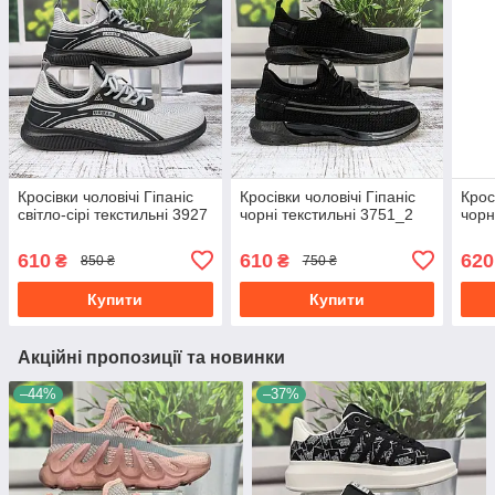
Кросівки чоловічі Гіпаніс
Кросівки чоловічі Гіпаніс
Крос
світло-сірі текстильні 3927
чорні текстильні 3751_2
чорн
610
610
620
₴
₴
850 ₴
750 ₴
Купити
Купити
Акційні пропозиції та новинки
–44%
–37%