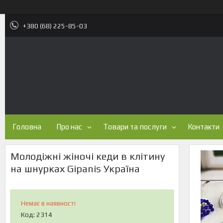
+380 (68) 225-85-03
Головна
Про нас
Товари та послуги
Контакти
Молодіжні жіночі кеди в клітину
на шнурках Gipanis Україна
Немає в наявності
Код:
2314