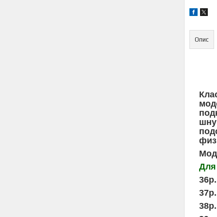
Опис
Кла
мод
под
шну
под
физ
Мод
Для
36р
37р
38р