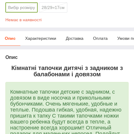
Вибір розміру
28/29=17см
Немає в наявності
Опис
Характеристики
Доставка
Оплата
Умови п
Опис
Кімнатні тапочки дитячі з задником з
балабонами і довязом
Комнатные тапочки детские с задником, с
довязом в виде носочка и прикольными
бубончиками. Очень мягенькие, удобные и
теплые. Подошва гибкая, удобная, надежно
пришита к тапку С такими тапочками ножки
вашего ребенка будут всегда в тепле, а
настроение всегда хорошим!! Отличный
подарок для маленьких непосед. Подойдут