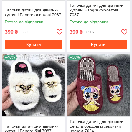
Тапочки дитячі для дівчинки
Тапочки дитячі для дівчинки
хутряні Fangre фіолетові
хутряні Fangre оливкові 7087
7087
Готово до відправки
Готово до відправки
390
390
₴
₴
650 ₴
650 ₴
Купити
Купити
–40%
–38%
Тапочки дитячі для дівчинки
Тапочки дитячі для дівчинки
Белста бордові із закритим
хутряні Fangre білі 7087
носком 7024