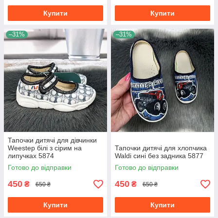
Купити
Купити
–31%
–31%
Тапочки дитячі для дівчинки
Weestep білі з сірим на
Тапочки дитячі для хлопчика
липучках 5874
Waldi сині без задника 5877
Готово до відправки
Готово до відправки
450
450
₴
₴
650 ₴
650 ₴
Купити
Купити