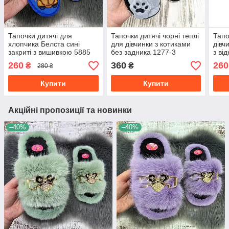
Тапочки дитячі для
Тапочки дитячі чорні теплі
Тапо
хлопчика Белста сині
для дівчинки з котиками
дівч
закриті з вишивкою 5885
без задника 1277-3
з ві
260
360
260
₴
₴
280 ₴
Купити
Купити
Акційні пропозиції та новинки
–40%
–40%