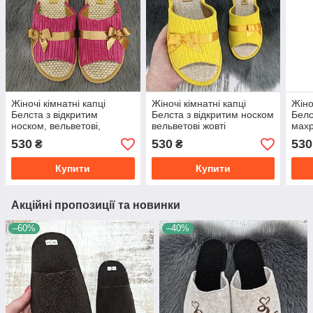
Жіночі кімнатні капці
Жіночі кімнатні капці
Жіно
Белста з відкритим
Белста з відкритим носком
Белс
носком, вельветові,
вельветові жовті
махр
бордові
530
530
530
₴
₴
Купити
Купити
Акційні пропозиції та новинки
–60%
–40%