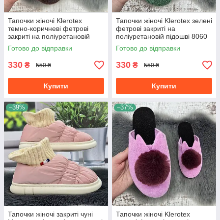
Тапочки жіночі Klerotex
Тапочки жіночі Klerotex зелені
темно-коричневі фетрові
фетрові закриті на
закриті на поліуретановій
поліуретановій підошві 8060
підошві 8056
Готово до відправки
Готово до відправки
330
330
₴
₴
550 ₴
550 ₴
Купити
Купити
–39%
–37%
Тапочки жіночі закриті чуні
Тапочки жіночі Klerotex