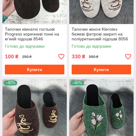
Тапочки кімнатні гостьові
Тапочки жіночі Klerotex
Progress коричневі тонкі на
бежеві фетрові закриті на
м'якій підошві 8546
поліуретановій підошві 8056
Готово до відправки
Готово до відправки
100
330
₴
₴
250 ₴
550 ₴
Купити
Купити
–40%
–40%