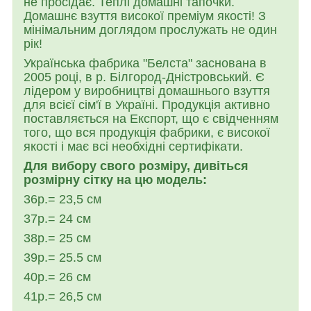
не просідає. Теплі домашні тапочки.
Домашнє взуття високої преміум якості! З
мінімальним доглядом прослужать не один
рік!
Українська фабрика "Белста" заснована в
2005 році, в р. Білгород-Дністровський. Є
лідером у виробництві домашнього взуття
для всієї сім'ї в Україні. Продукція активно
поставляється на Експорт, що є свідченням
того, що вся продукція фабрики, є високої
якості і має всі необхідні сертифікати.
Для вибору свого розміру, дивіться
розмірну сітку на цю модель:
36р.= 23,5 см
37р.= 24 см
38р.= 25 см
39р.= 25.5 см
40р.= 26 см
41р.= 26,5 см