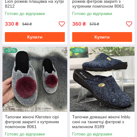
Lion рожеві плащівка на хутрі
рожеві фетрові закриті з
8212
хутряним помпоном 8061
Готово до відправки
Готово до відправки
330
360
₴
₴
540 ₴
570 ₴
Купити
Купити
–37%
–35%
Тапочки жіночі Klerotex сірі
Тапочки домашні жіночі Inblu
фетрові закриті з хутряним
сині на танкетці фетрові з
помпоном 8061
малюнком 8189
Готово до відправки
Готово до відправки