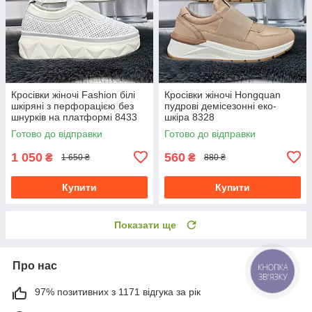
Кросівки жіночі Fashion білі
Кросівки жіночі Hongquan
шкіряні з перфорацією без
пудрові демісезонні еко-
шнурків на платформі 8433
шкіра 8328
Готово до відправки
Готово до відправки
1 050
560
₴
₴
1 650 ₴
880 ₴
Купити
Купити
Показати ще
Про нас
КНОПКА
ЗВ'ЯЗКУ
97% позитивних з 1171 відгука за рік