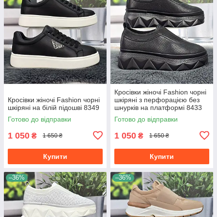
Кросівки жіночі Fashion чорні
Кросівки жіночі Fashion чорні
шкіряні з перфорацією без
шкіряні на білій підошві 8349
шнурків на платформі 8433
Готово до відправки
Готово до відправки
1 050
1 050
₴
₴
1 650 ₴
1 650 ₴
Купити
Купити
–36%
–36%