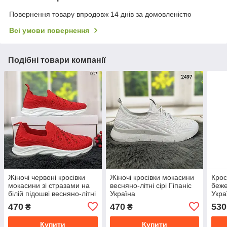
Повернення товару впродовж 14 днів за домовленістю
Всі умови повернення
Подібні товари компанії
Жіночі червоні кросівки
Жіночі кросівки мокасини
Крос
мокасини зі стразами на
весняно-літні сірі Гіпаніс
беже
білій підошві весняно-літні
Україна
Укра
Гіпаніс Україна
470
470
530
₴
₴
Купити
Купити