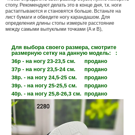
стопу. Рекомендуют делать это в конце дня, т.к. ноги
растаптываются и становятся больше. Встаньте на
лист бумаги и обведите ногу карандашом. Для
определения длины стопы измерьте расстояние
между самыми выпуклыми точками (A и B),
Для выбора своего размера, смотрите
размерную сетку на данную модель: :
36р - на ногу 23-23,5 см. продано
37р -
на ногу 23,5-
24 см. продано
38р. -
на ногу 24,5-
25 см. продано
39р. -
на ногу 25-
25,5 см. продано
40р. -
на ногу 25,8-
26,3 см. продано