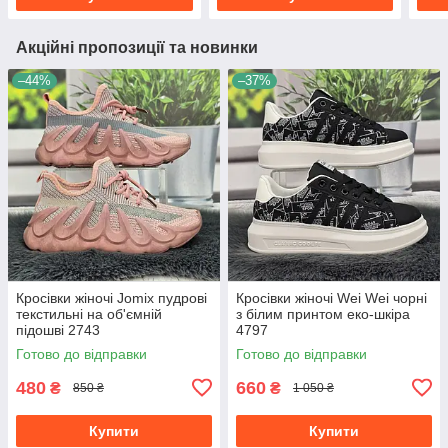
Акційні пропозиції та новинки
–44%
–37%
Кросівки жіночі Jomix пудрові
Кросівки жіночі Wei Wei чорні
текстильні на об'ємній
з білим принтом еко-шкіра
підошві 2743
4797
Готово до відправки
Готово до відправки
480
660
₴
₴
850 ₴
1 050 ₴
Купити
Купити