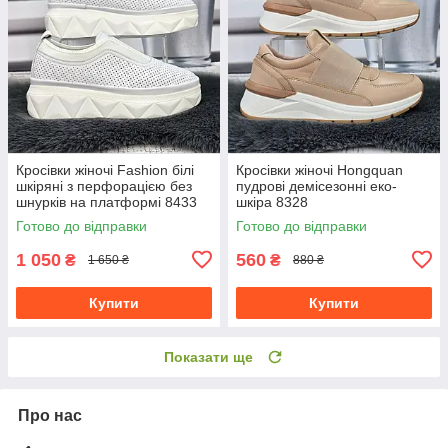
Кросівки жіночі Fashion білі
Кросівки жіночі Hongquan
шкіряні з перфорацією без
пудрові демісезонні еко-
шнурків на платформі 8433
шкіра 8328
Готово до відправки
Готово до відправки
1 050
560
₴
₴
1 650 ₴
880 ₴
Купити
Купити
Показати ще
Про нас