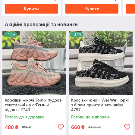
Купити
Купити
Акційні пропозиції та новинки
–44%
–37%
Кросівки жіночі Jomix пудрові
Кросівки жіночі Wei Wei чорні
текстильні на об'ємній
з білим принтом еко-шкіра
підошві 2743
4797
Готово до відправки
Готово до відправки
480
660
₴
₴
850 ₴
1 050 ₴