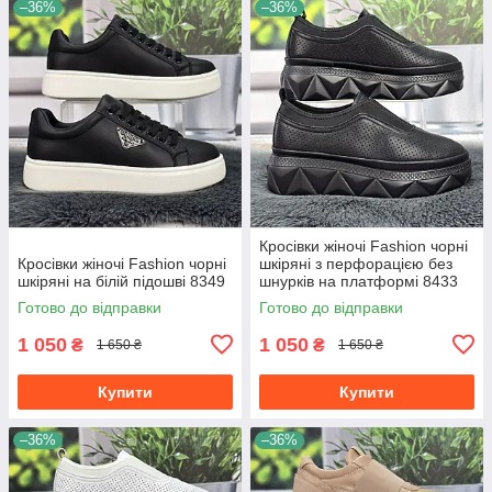
–36%
–36%
Кросівки жіночі Fashion чорні
Кросівки жіночі Fashion чорні
шкіряні з перфорацією без
шкіряні на білій підошві 8349
шнурків на платформі 8433
Готово до відправки
Готово до відправки
1 050
1 050
₴
₴
1 650 ₴
1 650 ₴
Купити
Купити
–36%
–36%