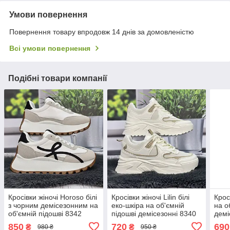
Умови повернення
Повернення товару впродовж 14 днів за домовленістю
Всі умови повернення
Подібні товари компанії
Кросівки жіночі Horoso білі
Кросівки жіночі Lilin білі
Кросі
з чорним демісезонним на
еко-шкіра на об'ємній
на о
об'ємній підошві 8342
підошві демісезонні 8340
демі
850
720
690
₴
₴
980 ₴
950 ₴