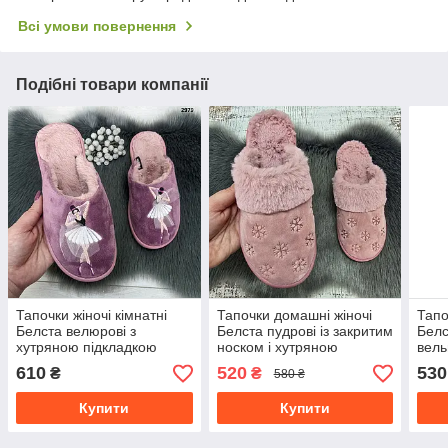
Всі умови повернення
Подібні товари компанії
Тапочки жіночі кімнатні
Тапочки домашні жіночі
Тапо
Белста велюрові з
Белста пудрові із закритим
Белс
хутряною підкладкою
носком і хутряною
вель
бузкові Балерина
опушкою 4606
610
520
530
₴
₴
580 ₴
Купити
Купити