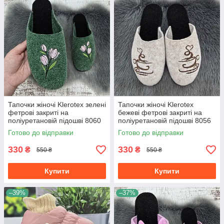
Тапочки жіночі Klerotex зелені
Тапочки жіночі Klerotex
фетрові закриті на
бежеві фетрові закриті на
поліуретановій підошві 8060
поліуретановій підошві 8056
Готово до відправки
Готово до відправки
330
330
₴
₴
550 ₴
550 ₴
Купити
Купити
–39%
–37%