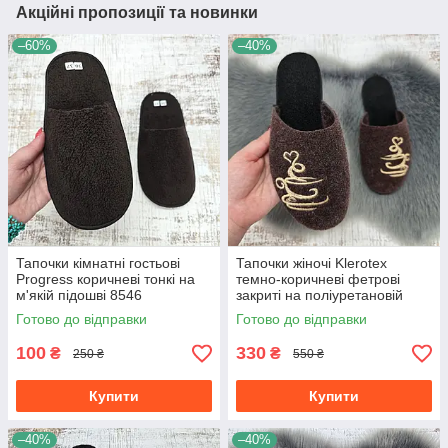
Акційні пропозиції та новинки
–60%
–40%
Тапочки кімнатні гостьові
Тапочки жіночі Klerotex
Progress коричневі тонкі на
темно-коричневі фетрові
м'якій підошві 8546
закриті на поліуретановій
підошві 8056
Готово до відправки
Готово до відправки
100
330
₴
₴
250 ₴
550 ₴
Купити
Купити
–40%
–40%