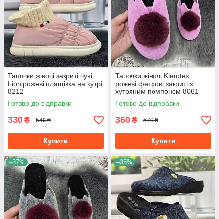
Тапочки жіночі закриті чуні
Тапочки жіночі Klerotex
Lion рожеві плащівка на хутрі
рожеві фетрові закриті з
8212
хутряним помпоном 8061
Готово до відправки
Готово до відправки
330
360
₴
₴
540 ₴
570 ₴
Купити
Купити
–37%
–35%