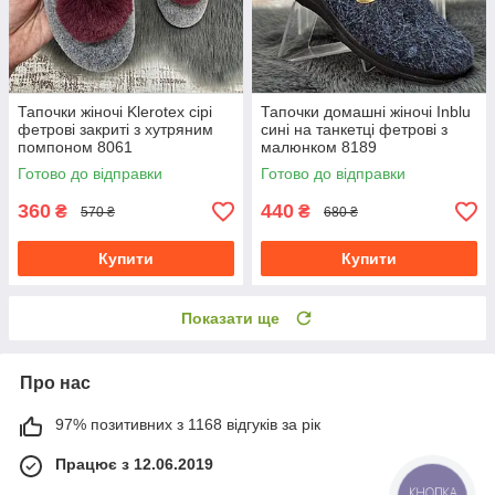
Тапочки жіночі Klerotex сірі
Тапочки домашні жіночі Inblu
фетрові закриті з хутряним
сині на танкетці фетрові з
помпоном 8061
малюнком 8189
Готово до відправки
Готово до відправки
360
440
₴
₴
570 ₴
680 ₴
Купити
Купити
Показати ще
Про нас
97% позитивних з 1168 відгуків за рік
Працює з 12.06.2019