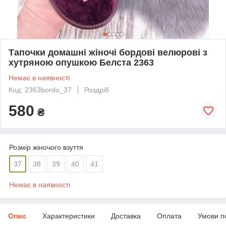
Тапочки домашні жіночі бордові велюрові з
хутряною опушкою Белста 2363
Немає в наявності
Код: 2363bordo_37
Роздріб
580
₴
Розмір жіночого взуття
37
38
39
40
41
Немає в наявності
Опис
Характеристики
Доставка
Оплата
Умови п