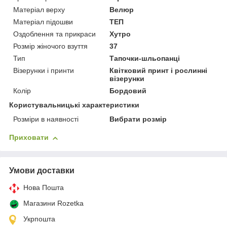
Матеріал верху
Велюр
Матеріал підошви
ТЕП
Оздоблення та прикраси
Хутро
Розмір жіночого взуття
37
Тип
Тапочки-шльопанці
Візерунки і принти
Квітковий принт і рослинні
візерунки
Колір
Бордовий
Користувальницькі характеристики
Розміри в наявності
Вибрати розмір
Приховати
Умови доставки
Нова Пошта
Магазини Rozetka
Укрпошта