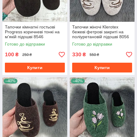
Тапочки кімнатні гостьові
Тапочки жіночі Klerotex
Progress коричневі тонкі на
бежеві фетрові закриті на
м'якій підошві 8546
поліуретановій підошві 8056
Готово до відправки
Готово до відправки
100
330
₴
₴
250 ₴
550 ₴
Купити
Купити
–40%
–40%