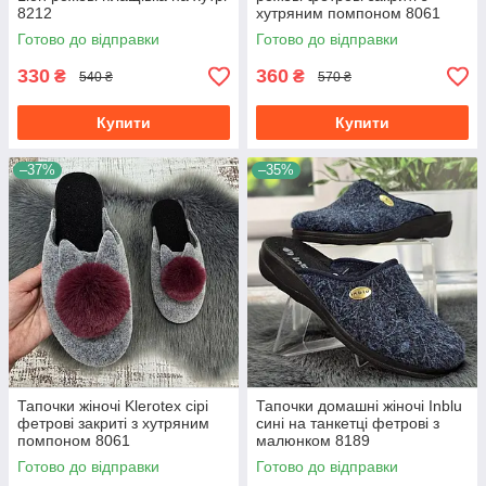
8212
хутряним помпоном 8061
Готово до відправки
Готово до відправки
330
360
₴
₴
540 ₴
570 ₴
Купити
Купити
–37%
–35%
Тапочки жіночі Klerotex сірі
Тапочки домашні жіночі Inblu
фетрові закриті з хутряним
сині на танкетці фетрові з
помпоном 8061
малюнком 8189
Готово до відправки
Готово до відправки