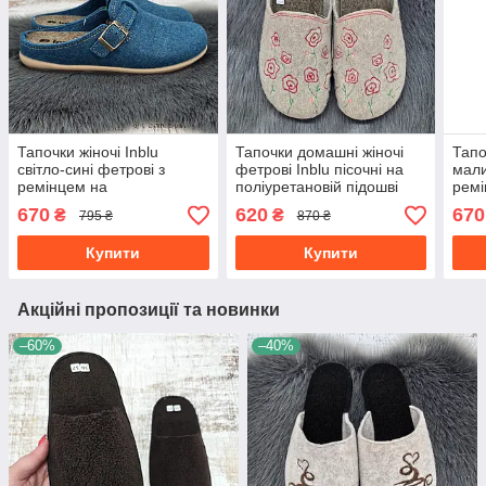
Тапочки жіночі Inblu
Тапочки домашні жіночі
Тапо
світло-сині фетрові з
фетрові Inblu пісочні на
мали
ремінцем на
поліуретановій підошві
ремі
поліуретановій підошві
8146
полі
670
620
670
₴
₴
795 ₴
870 ₴
8182
818
Купити
Купити
Акційні пропозиції та новинки
–60%
–40%