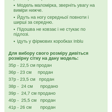
Модель маломірка, зверніть увагу на
виміри нижче.
Йдуть на ногу середньої повноти і
ширші за середню.
Підошва не ковзає і не стукає по
підлозі.
Ідуть у фірмових коробках Inblu
Для вибору свого розміру дивіться
розмірну сітку на дану модель:
35р - 22,5 см продан
36р - 23 см
продан
37р - 23,5 см
продан
38р - 24 см продано
39р - 24,7 см продано
40р - 25,5 см продан
41р - 26 см продан