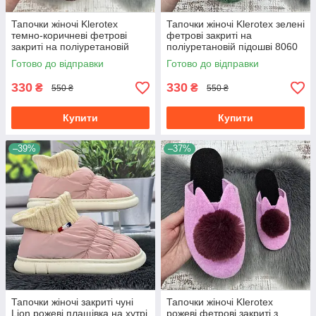
Тапочки жіночі Klerotex
Тапочки жіночі Klerotex зелені
темно-коричневі фетрові
фетрові закриті на
закриті на поліуретановій
поліуретановій підошві 8060
підошві 8056
Готово до відправки
Готово до відправки
330
330
₴
₴
550 ₴
550 ₴
Купити
Купити
–39%
–37%
Тапочки жіночі закриті чуні
Тапочки жіночі Klerotex
Lion рожеві плащівка на хутрі
рожеві фетрові закриті з