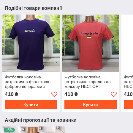
Подібні товари компанії
Футболка чоловіча
Футболка чоловіча
Футб
патріотична фіолетова
патріотична коралового
патр
Доброго вечора ми з
кольору HECTOR
HEC
України HECTOR
410
410
410
₴
₴
Купити
Купити
Акційні пропозиції та новинки
–6%