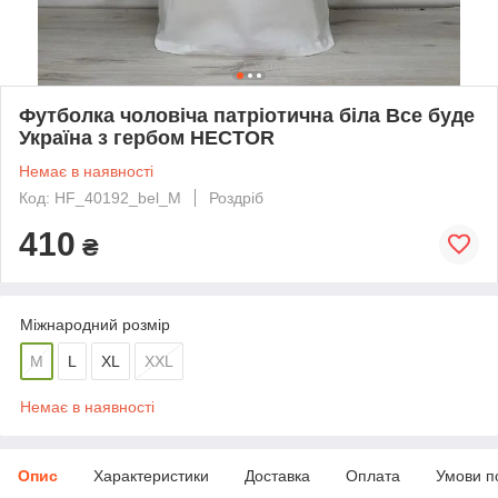
Футболка чоловіча патріотична біла Все буде
Україна з гербом HECTOR
Немає в наявності
Код: HF_40192_bel_M
Роздріб
410
₴
Міжнародний розмір
M
L
XL
XXL
Немає в наявності
Опис
Характеристики
Доставка
Оплата
Умови п