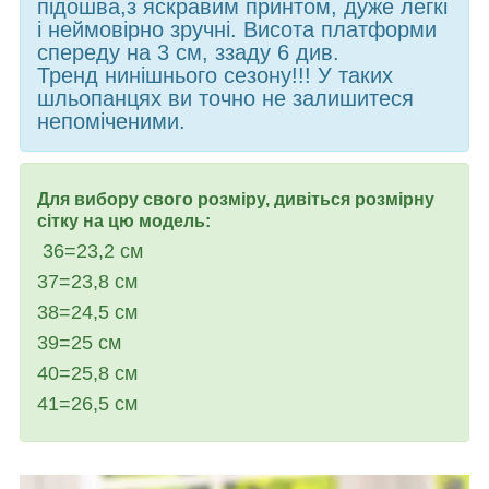
підошва,з яскравим принтом, дуже легкі
і неймовірно зручні. Висота платформи
спереду на 3 см, ззаду 6 див.
Тренд нинішнього сезону!!! У таких
шльопанцях ви точно не залишитеся
непоміченими.
Для вибору свого розміру, дивіться розмірну
сітку на цю модель:
36=23,2
см
37=23,8
см
38=24,5
см
39=25
см
40=25,8
см
41=26,5 см