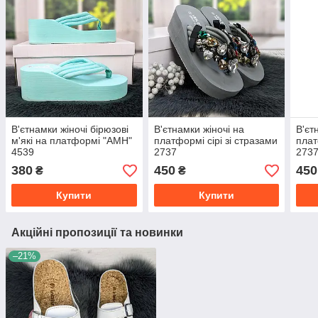
В'єтнамки жіночі бірюзові
В'єтнамки жіночі на
В'єт
м'які на платформі "АМН"
платформі сірі зі стразами
плат
4539
2737
273
380
450
450
₴
₴
Купити
Купити
Акційні пропозиції та новинки
–21%