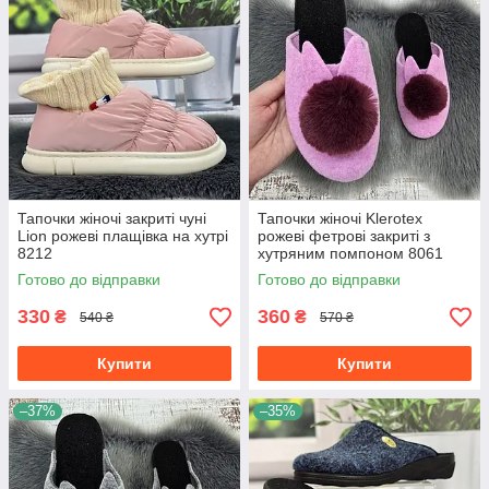
Тапочки жіночі закриті чуні
Тапочки жіночі Klerotex
Lion рожеві плащівка на хутрі
рожеві фетрові закриті з
8212
хутряним помпоном 8061
Готово до відправки
Готово до відправки
330
360
₴
₴
540 ₴
570 ₴
Купити
Купити
–37%
–35%