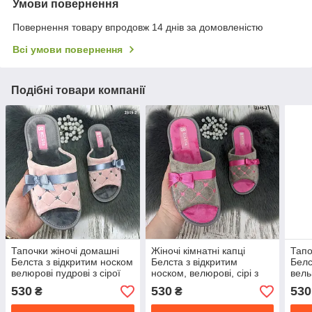
Умови повернення
Повернення товару впродовж 14 днів за домовленістю
Всі умови повернення
Подібні товари компанії
Тапочки жіночі домашні
Жіночі кімнатні капці
Тапо
Белста з відкритим носком
Белста з відкритим
Белс
велюрові пудрові з сірої
носком, велюрові, сірі з
вель
устілкою
малиновою устілкою
530
530
530
₴
₴