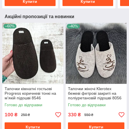
Купити
Купити
Акційні пропозиції та новинки
–60%
–40%
Тапочки кімнатні гостьові
Тапочки жіночі Klerotex
Progress коричневі тонкі на
бежеві фетрові закриті на
м'якій підошві 8546
поліуретановій підошві 8056
Готово до відправки
Готово до відправки
100
330
₴
₴
250 ₴
550 ₴
Купити
Купити