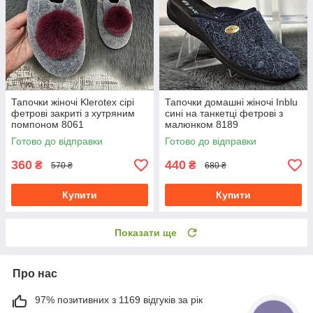
Тапочки жіночі Klerotex сірі
Тапочки домашні жіночі Inblu
фетрові закриті з хутряним
сині на танкетці фетрові з
помпоном 8061
малюнком 8189
Готово до відправки
Готово до відправки
360
440
₴
₴
570 ₴
680 ₴
Купити
Купити
Показати ще
Про нас
97% позитивних з 1169 відгуків за рік