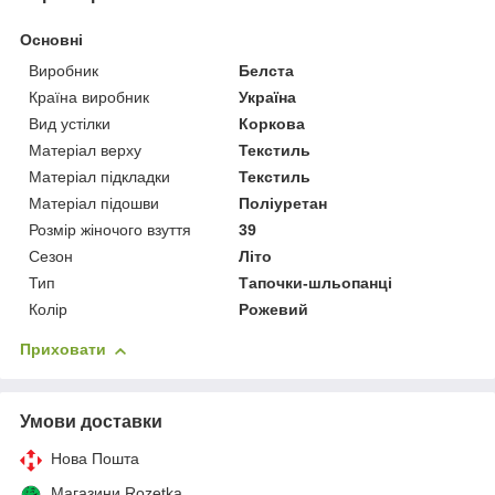
Основні
Виробник
Белста
Країна виробник
Україна
Вид устілки
Коркова
Матеріал верху
Текстиль
Матеріал підкладки
Текстиль
Матеріал підошви
Поліуретан
Розмір жіночого взуття
39
Сезон
Літо
Тип
Тапочки-шльопанці
Колір
Рожевий
Приховати
Умови доставки
Нова Пошта
Магазини Rozetka