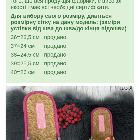
того, що вся продукція фабрики, є високої
якості і має всі необхідні сертифікати.
Для вибору свого розміру, дивіться
розмірну сітку на дану модель: (заміри
устілки від шва до шва/до кінця підошви)
36=23,5 см продано
37=24 см продано
38=24,5 см продано
39=25,5 см
продано
40=26 см
продано