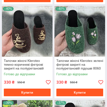
–40%
–40%
Тапочки жіночі Klerotex
Тапочки жіночі Klerotex зелені
темно-коричневі фетрові
фетрові закриті на
закриті на поліуретановій
поліуретановій підошві 8060
підошві 8056
Готово до відправки
Готово до відправки
330
330
₴
₴
550 ₴
550 ₴
Купити
Купити
–39%
–37%