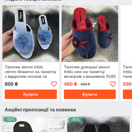
Тапочки жіночі Inblu
Тапочки домашні жіночі
Тапо
світло-блакитні на танкетці
Inblu сині на танкетці
Inbl
з відкритим носком та
велюрові з вишивкою 8185
танк
хутряним помпоном 2713-
800
460
590
₴
₴
680 ₴
3
Купити
Купити
Акційні пропозиції та новинки
–60%
–40%