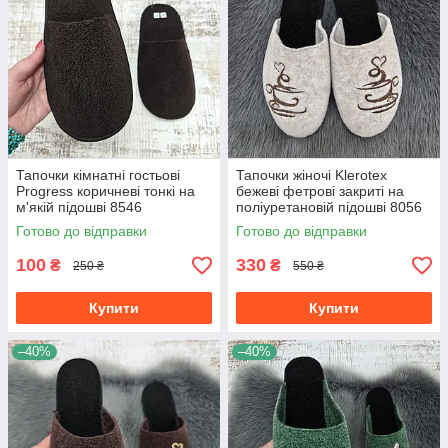
Тапочки кімнатні гостьові
Тапочки жіночі Klerotex
Progress коричневі тонкі на
бежеві фетрові закриті на
м'якій підошві 8546
поліуретановій підошві 8056
Готово до відправки
Готово до відправки
100
330
₴
₴
250 ₴
550 ₴
Купити
Купити
–40%
–40%