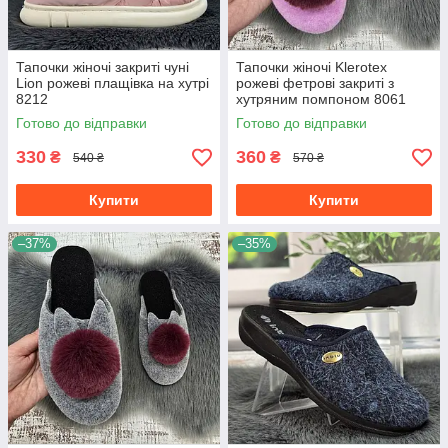
Тапочки жіночі закриті чуні
Тапочки жіночі Klerotex
Lion рожеві плащівка на хутрі
рожеві фетрові закриті з
8212
хутряним помпоном 8061
Готово до відправки
Готово до відправки
330
360
₴
₴
540 ₴
570 ₴
Купити
Купити
–37%
–35%