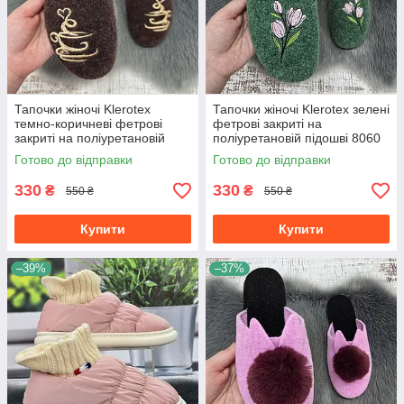
Тапочки жіночі Klerotex
Тапочки жіночі Klerotex зелені
темно-коричневі фетрові
фетрові закриті на
закриті на поліуретановій
поліуретановій підошві 8060
підошві 8056
Готово до відправки
Готово до відправки
330
330
₴
₴
550 ₴
550 ₴
Купити
Купити
–39%
–37%