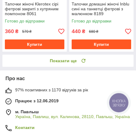
Тапочки жіночі Klerotex сірі
Тапочки домашні жіночі Inblu
фетрові закриті з хутряним
сині на танкетці фетрові з
помпоном 8061
малюнком 8189
Готово до відправки
Готово до відправки
360
440
₴
₴
570 ₴
680 ₴
Купити
Купити
Показати ще
Про нас
97% позитивних з 1170 відгуків за рік
Працює з 12.06.2019
КНОПКА
ЗВ'ЯЗКУ
м. Павлыш
Україна, Павлиш, вул. Калинова, 28110, Павлыш, Україна
Контакти