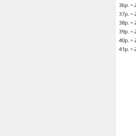
36р. 
37р. =
38р. =
39р. 
40р. 
41р. 