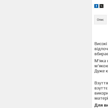
Опис
Високі
відпоч
вбирає
М'яка 
м'якою
Дуже к
Взутт
взуттє
викори
матері
Для ви