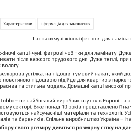
Характеристики
Інформація для замовлення
Тапочки чуні жіночі фетрові для ламінат
 жіночі капці-чуні, фетрові чобітки для ламінату. Д
ивати після важкого трудового дня. Дуже теплі, пр
 вологу.
велюрова устілка, на підошві гумовий накат, який до
 повстяною підошвою підійде для квартир з паркетом
расива та стильна модель. Домашні капці високої пр
я
Inblu
– це найбільший виробник взуття в Європі та 
вому секторі. Вже понад 10 років представлено її на
стовуються найсучасніші матеріали та технології. Ус
алів та барвників. Спільне виробництво Україна – Італ
бору свого розміру дивіться розмірну сітку на да