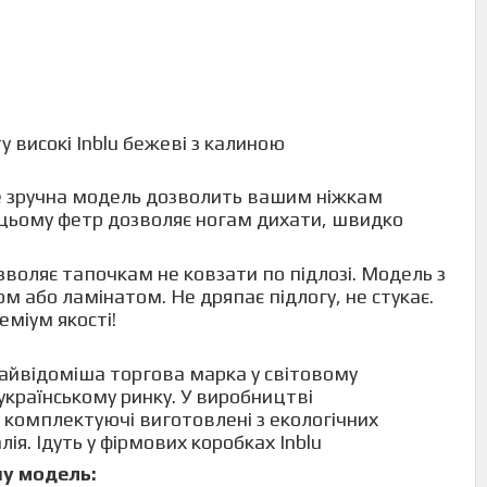
у високі Inblu бежеві з калиною
уже зручна модель дозволить вашим ніжкам
и цьому фетр дозволяє ногам дихати, швидко
зволяє тапочкам не ковзати по підлозі. Модель з
 або ламінатом. Не дряпає підлогу, не стукає.
еміум якості!
найвідоміша торгова марка у світовому
 українському ринку. У виробництві
і комплектуючі виготовлені з екологічних
ія. Ідуть у фірмових коробках Inblu
ну модель: