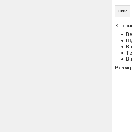
Опис
Кросів
Ве
Пі
Ві
Те
Ви
Розмір