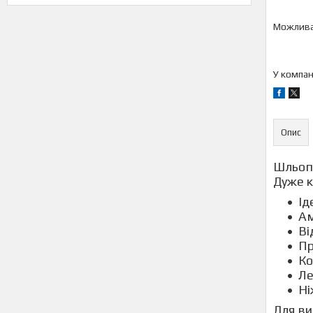
У компан
Опис
Шльопа
Дуже к
Ід
Ам
Ві
Пр
Ко
Ле
Ні
Для ви