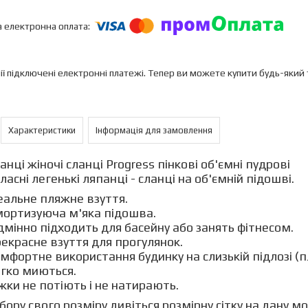
ії підключені електронні платежі. Тепер ви можете купити будь-який
Характеристики
Інформація для замовлення
нці жіночі сланці Progress пінкові об'ємні пудрові
ласні легенькі ляпанці - сланці на об'ємній підошві.
еальне пляжне взуття.
ортизуюча м'яка підошва.
дмінно підходить для басейну або занять фітнесом.
екрасне взуття для прогулянок.
мфортне використання будинку на слизькій підлозі (п
гко миються.
жки не потіють і не натирають.
бору свого розміру дивіться розмірну сітку на дану м