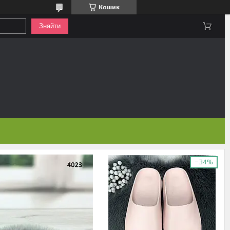
Кошик
Знайти
–34%