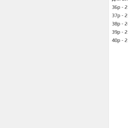
36р 
37р -
38р -
39р -
40р - 