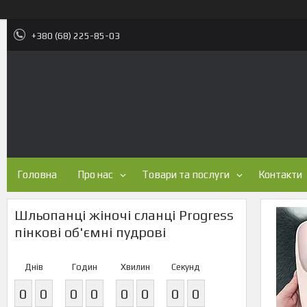
+380 (68) 225-85-03
Головна
Про нас
Товари та послуги
Контакти
Шльопанці жіночі сланці Progress
пінкові об'ємні пудрові
Днів
Годин
Хвилин
Секунд
0
0
0
0
0
0
0
0