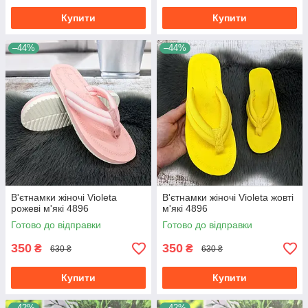
Купити
Купити
–44%
–44%
В'єтнамки жіночі Violeta
В'єтнамки жіночі Violeta жовті
рожеві м'які 4896
м'які 4896
Готово до відправки
Готово до відправки
350
350
₴
₴
630 ₴
630 ₴
Купити
Купити
–42%
–42%