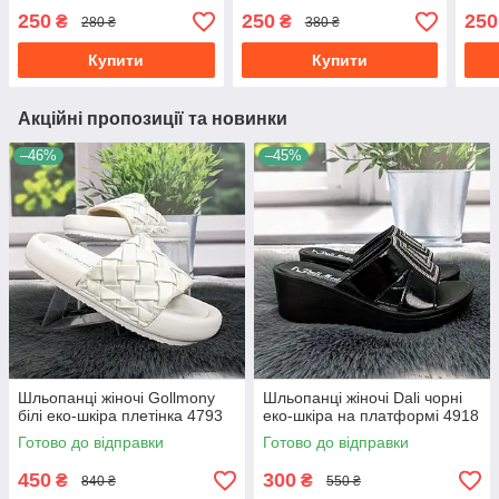
250
250
250
₴
₴
280 ₴
380 ₴
Купити
Купити
Акційні пропозиції та новинки
–46%
–45%
Шльопанці жіночі Gollmony
Шльопанці жіночі Dali чорні
білі еко-шкіра плетінка 4793
еко-шкіра на платформі 4918
Готово до відправки
Готово до відправки
450
300
₴
₴
840 ₴
550 ₴