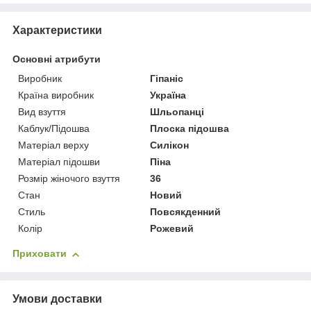
Характеристики
Основні атрибути
Виробник
Гіпаніс
Країна виробник
Україна
Вид взуття
Шльопанці
Каблук/Підошва
Плоска підошва
Матеріал верху
Силікон
Матеріал підошви
Піна
Розмір жіночого взуття
36
Стан
Новий
Стиль
Повсякденний
Колір
Рожевий
Приховати
Умови доставки