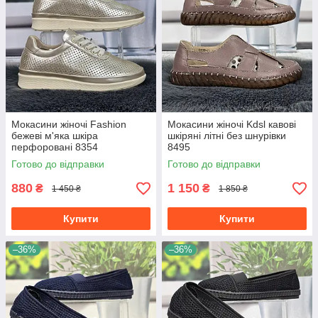
Мокасини жіночі Fashion
Мокасини жіночі Kdsl кавові
бежеві м'яка шкіра
шкіряні літні без шнурівки
перфоровані 8354
8495
Готово до відправки
Готово до відправки
880
1 150
₴
₴
1 450 ₴
1 850 ₴
Купити
Купити
–36%
–36%