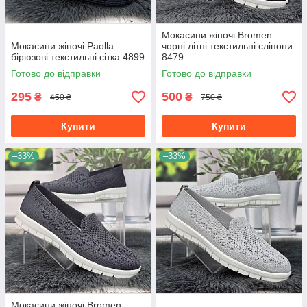
Мокасини жіночі Bromen
Мокасини жіночі Paolla
чорні літні текстильні сліпони
бірюзові текстильні сітка 4899
8479
Готово до відправки
Готово до відправки
295
500
₴
₴
450 ₴
750 ₴
Купити
Купити
–33%
–33%
Мокасини жіночі Bromen