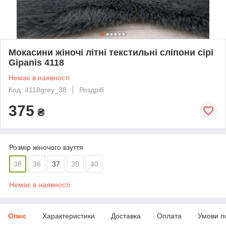
Мокасини жіночі літні текстильні сліпони сірі
Gipanis 4118
Немає в наявності
Код: 4118grey_38
Роздріб
375
₴
Розмір жіночого взуття
38
36
37
39
40
Немає в наявності
Опис
Характеристики
Доставка
Оплата
Умови п