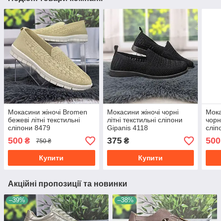
Мокасини жіночі Bromen
Мокасини жіночі чорні
Мока
бежеві літні текстильні
літні текстильні сліпони
чорн
сліпони 8479
Gipanis 4118
сліп
500
375
500
₴
₴
750 ₴
Купити
Купити
Акційні пропозиції та новинки
–39%
–38%