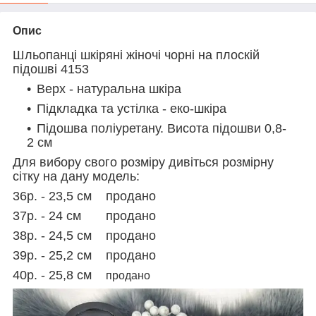
Опис
Шльопанці шкіряні жіночі чорні на плоскій
підошві 4153
Верх - натуральна шкіра
Підкладка та устілка - еко-шкіра
Підошва поліуретану. Висота підошви 0,8-
2 см
Для вибору свого розміру дивіться розмірну
сітку на дану модель:
36р. - 23,5 см продано
37р. - 24 см продано
38р. - 24,5 см продано
39р. - 25,2 см продано
40р. - 25,8 см
продано