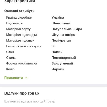
Характеристики
Основні атрибути
Країна виробник
Україна
Вид взуття
Шльопанці
Матеріал верху
Натуральна шкіра
Матеріал підкладки
Штучна шкіра
Матеріал підошви
Поліуретан
Розмір жіночого взуття
38
Стан
Новий
Стиль
Повсякденний
Форма миска/носка
Закруглений
Колір
Чорний
Приховати
Відгуки про товар
Ще немає відгуків про цей товар