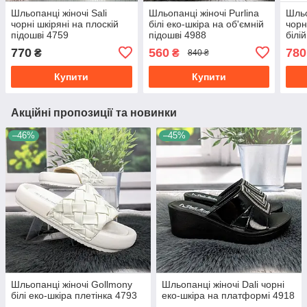
Шльопанці жіночі Sali
Шльопанці жіночі Purlina
Шльо
чорні шкіряні на плоскій
білі еко-шкіра на об'ємній
чорн
підошві 4759
підошві 4988
білі
770
560
780
₴
₴
840 ₴
Купити
Купити
Акційні пропозиції та новинки
–46%
–45%
Шльопанці жіночі Gollmony
Шльопанці жіночі Dali чорні
білі еко-шкіра плетінка 4793
еко-шкіра на платформі 4918