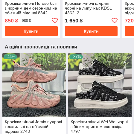
Кросівки жіночі Horoso білі
Кросівки жіночі шкіряні
Кросі
з чорним демісезонним на
чорні на липучках KDSL
еко-
об'ємній підошві 8342
4362_2
підо
850
1 650
720
₴
₴
980 ₴
Купити
Купити
Акційні пропозиції та новинки
–44%
–37%
Кросівки жіночі Jomix пудрові
Кросівки жіночі Wei Wei чорні
текстильні на об'ємній
з білим принтом еко-шкіра
підошві 2743
4797