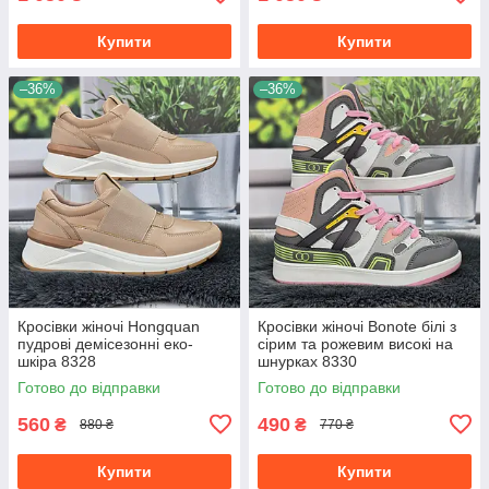
Купити
Купити
–36%
–36%
Кросівки жіночі Hongquan
Кросівки жіночі Bonote білі з
пудрові демісезонні еко-
сірим та рожевим високі на
шкіра 8328
шнурках 8330
Готово до відправки
Готово до відправки
560
490
₴
₴
880 ₴
770 ₴
Купити
Купити