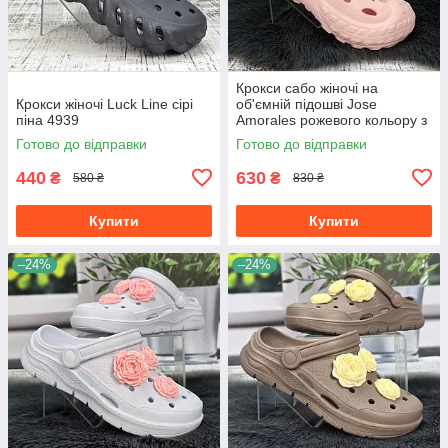
Крокси сабо жіночі на
Крокси жіночі Luck Line сірі
об'ємній підошві Jose
піна 4939
Amorales рожевого кольору з
джибітсами 4980-3
Готово до відправки
Готово до відправки
440
630
₴
₴
580 ₴
830 ₴
Купити
Купити
–24%
–24%