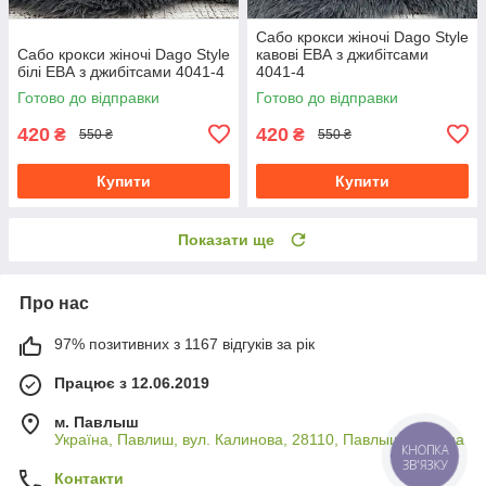
Сабо крокси жіночі Dago Style
Сабо крокси жіночі Dago Style
кавові ЕВА з джибітсами
білі ЕВА з джибітсами 4041-4
4041-4
Готово до відправки
Готово до відправки
420
420
₴
₴
550 ₴
550 ₴
Купити
Купити
Показати ще
Про нас
97% позитивних з 1167 відгуків за рік
Працює з 12.06.2019
м. Павлыш
Україна, Павлиш, вул. Калинова, 28110, Павлыш, Україна
КНОПКА
ЗВ'ЯЗКУ
Контакти