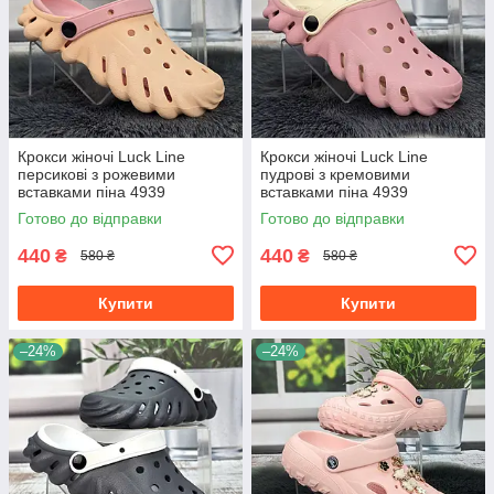
Крокси жіночі Luck Line
Крокси жіночі Luck Line
персикові з рожевими
пудрові з кремовими
вставками піна 4939
вставками піна 4939
Готово до відправки
Готово до відправки
440
440
₴
₴
580 ₴
580 ₴
Купити
Купити
–24%
–24%