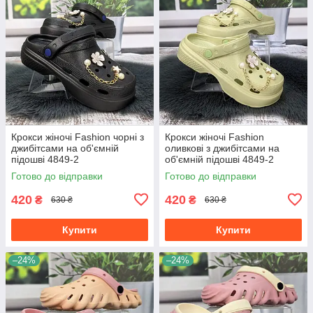
Крокси жіночі Fashion чорні з
Крокси жіночі Fashion
джибітсами на об'ємній
оливкові з джибітсами на
підошві 4849-2
об'ємній підошві 4849-2
Готово до відправки
Готово до відправки
420
420
₴
₴
630 ₴
630 ₴
Купити
Купити
–24%
–24%