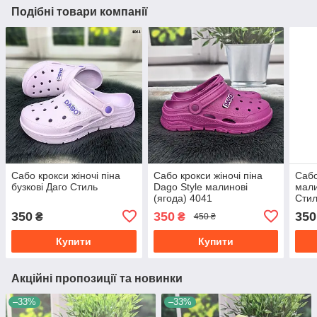
Подібні товари компанії
Сабо крокси жіночі піна
Сабо крокси жіночі піна
Сабо
бузкові Даго Стиль
Dago Style малинові
мали
(ягода) 4041
Стил
350
350
350
₴
₴
450 ₴
Купити
Купити
Акційні пропозиції та новинки
–33%
–33%