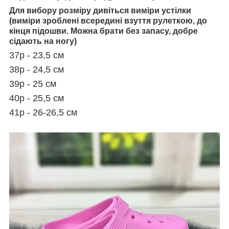
Для вибору розміру дивіться виміри устілки
(виміри зроблені всередині взуття рулеткою, до
кінця підошви. Можна брати без запасу, добре
сідають на ногу)
37р - 23,5 см
38р - 24,5 см
39р - 25 см
40р - 25,5 см
41р - 26-26,5 см