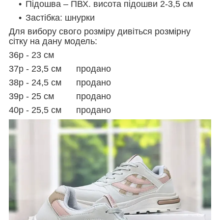
Підошва – ПВХ. висота підошви 2-3,5 см
Застібка: шнурки
Для вибору свого розміру дивіться розмірну
сітку на дану модель:
36р - 23 см
37р - 23,5 см продано
38р - 24,5 см продано
39р - 25 см продано
40р - 25,5 см продано