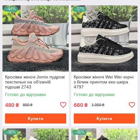
–44%
–37%
Кросівки жіночі Jomix пудрові
Кросівки жіночі Wei Wei чорні
текстильні на об'ємній
з білим принтом еко-шкіра
підошві 2743
4797
Готово до відправки
Готово до відправки
480
660
₴
₴
850 ₴
1 050 ₴
Купити
Купити
–36%
–36%