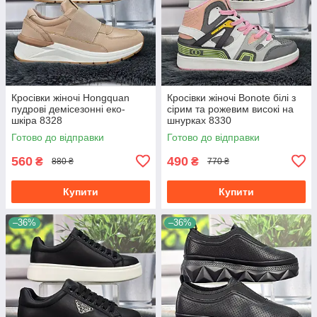
Кросівки жіночі Hongquan
Кросівки жіночі Bonote білі з
пудрові демісезонні еко-
сірим та рожевим високі на
шкіра 8328
шнурках 8330
Готово до відправки
Готово до відправки
560
490
₴
₴
880 ₴
770 ₴
Купити
Купити
–36%
–36%