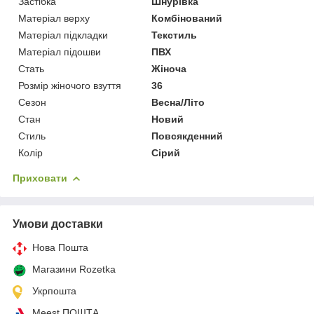
Застібка
Шнурівка
Матеріал верху
Комбінований
Матеріал підкладки
Текстиль
Матеріал підошви
ПВХ
Стать
Жіноча
Розмір жіночого взуття
36
Сезон
Весна/Літо
Стан
Новий
Стиль
Повсякденний
Колір
Сірий
Приховати
Умови доставки
Нова Пошта
Магазини Rozetka
Укрпошта
Meest ПОШТА