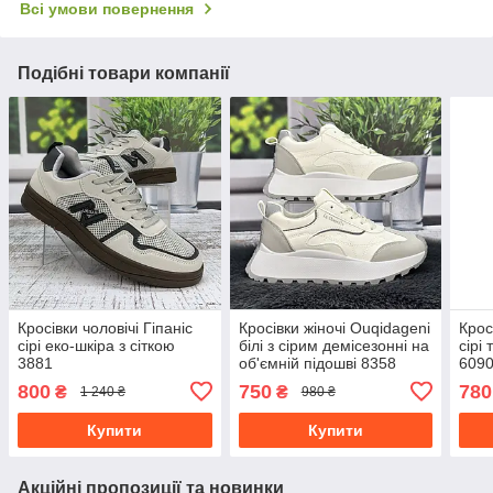
Всі умови повернення
Подібні товари компанії
Кросівки чоловічі Гіпаніс
Кросівки жіночі Ouqidageni
Крос
сірі еко-шкіра з сіткою
білі з сірим демісезонні на
сірі
3881
об'ємній підошві 8358
609
800
750
780
₴
₴
1 240 ₴
980 ₴
Купити
Купити
Акційні пропозиції та новинки