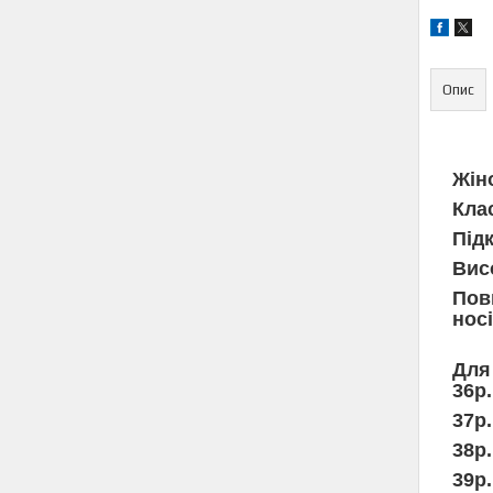
Опис
Жін
Кла
Підк
Вис
Повн
нос
Для
36р
37р
38
39р