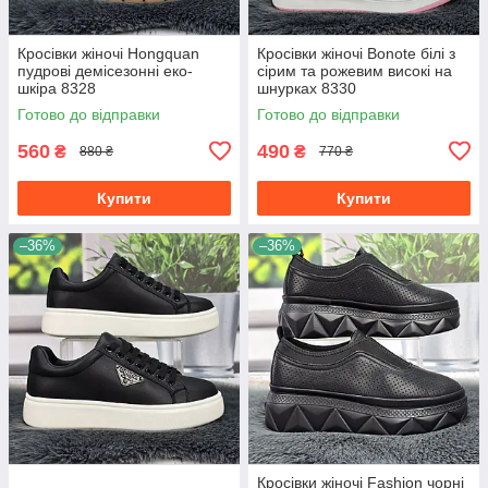
Кросівки жіночі Hongquan
Кросівки жіночі Bonote білі з
пудрові демісезонні еко-
сірим та рожевим високі на
шкіра 8328
шнурках 8330
Готово до відправки
Готово до відправки
560
490
₴
₴
880 ₴
770 ₴
Купити
Купити
–36%
–36%
Кросівки жіночі Fashion чорні