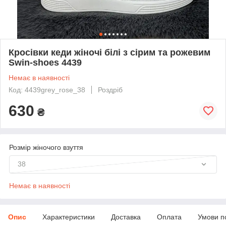
Кросівки кеди жіночі білі з сірим та рожевим
Swin-shoes 4439
Немає в наявності
Код: 4439grey_rose_38
Роздріб
630
₴
Розмір жіночого взуття
38
Немає в наявності
Опис
Характеристики
Доставка
Оплата
Умови п