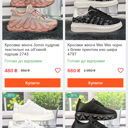
Кросівки жіночі Jomix пудрові
Кросівки жіночі Wei Wei чорні
текстильні на об'ємній
з білим принтом еко-шкіра
підошві 2743
4797
Готово до відправки
Готово до відправки
480
660
₴
₴
850 ₴
1 050 ₴
Купити
Купити
–36%
–36%