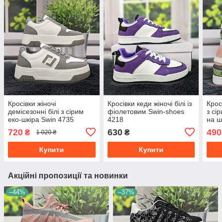
Кросівки жіночі
Кросівки кеди жіночі білі із
Крос
демісезонні білі з сірим
фіолетовим Swin-shoes
з сі
еко-шкіра Swin 4735
4218
на ш
720
630
490
₴
₴
1 020 ₴
Купити
Купити
Акційні пропозиції та новинки
–44%
–37%