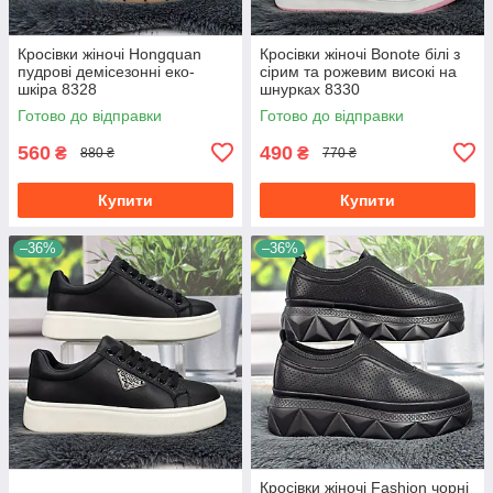
Кросівки жіночі Hongquan
Кросівки жіночі Bonote білі з
пудрові демісезонні еко-
сірим та рожевим високі на
шкіра 8328
шнурках 8330
Готово до відправки
Готово до відправки
560
490
₴
₴
880 ₴
770 ₴
Купити
Купити
–36%
–36%
Кросівки жіночі Fashion чорні