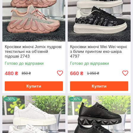
Кросівки жіночі Jomix пудрові
Кросівки жіночі Wei Wei чорні
текстильні на об'ємній
з білим принтом еко-шкіра
підошві 2743
4797
Готово до відправки
Готово до відправки
480
660
₴
₴
850 ₴
1 050 ₴
Купити
Купити
–36%
–36%