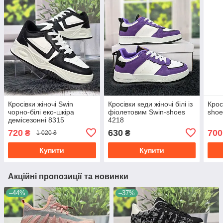
Кросівки жіночі Swin
Кросівки кеди жіночі білі із
Крос
чорно-білі еко-шкіра
фіолетовим Swin-shoes
shoe
демісезонні 8315
4218
720
630
700
₴
₴
1 020 ₴
Купити
Купити
Акційні пропозиції та новинки
–44%
–37%