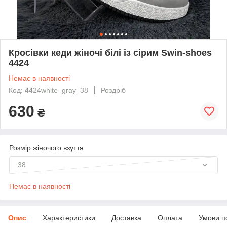
Кросівки кеди жіночі білі із сірим Swin-shoes
4424
Немає в наявності
Код: 4424white_gray_38
Роздріб
630
₴
Розмір жіночого взуття
38
Немає в наявності
Опис
Характеристики
Доставка
Оплата
Умови п