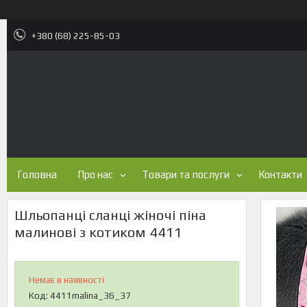
+380 (68) 225-85-03
Головна
Про нас
Товари та послуги
Контакти
Шльопанці сланці жіночі піна
малинові з котиком 4411
Немає в наявності
Код:
4411malina_36_37