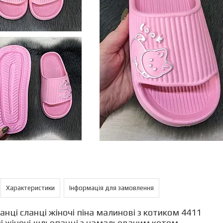
Характеристики
Інформація для замовлення
нці сланці жіночі піна малинові з котиком 4411
і жіночі шльопанці з намальованим котом