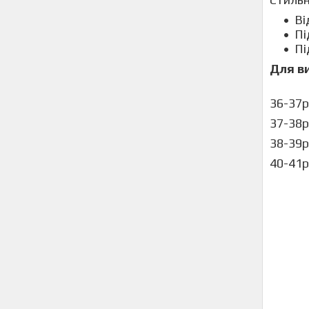
Ві
Пі
Пі
Для ви
36-37р
37-38р
38-39р
40-41р