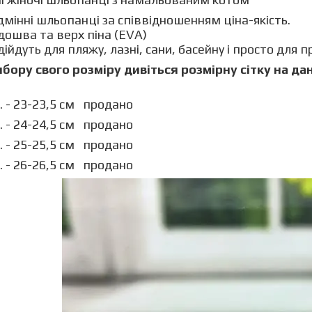
дмінні шльопанці за співвідношенням ціна-якість.
дошва та верх піна (EVA)
дійдуть для пляжу, лазні, сани, басейну і просто для
бору свого розміру дивіться розмірну сітку на да
. - 23-23,5 см продано
. - 24-24,5 см продано
. - 25-25,5 см продано
. - 26-26,5 см продано