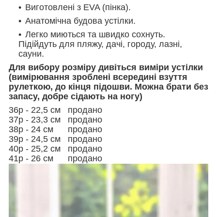
Виготовлені з EVA (пінка).
Анатомічна будова устілки.
Легко миються та швидко сохнуть.
Підійдуть для пляжу, дачі, городу, лазні,
сауни.
Для вибору розміру дивіться виміри устілки
(вимірювання зроблені всередині взуття
рулеткою, до кінця підошви. Можна брати без
запасу, добре сідають на ногу)
36р - 22,5 см продано
37р - 23,3 см продано
38р - 24 см продано
39р - 24,5 см продано
40р - 25,2 см продано
41р - 26 см продано