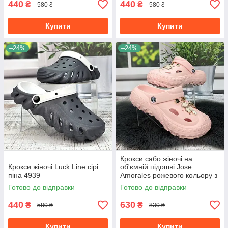
440
440
₴
₴
580 ₴
580 ₴
Купити
Купити
–24%
–24%
Крокси сабо жіночі на
Крокси жіночі Luck Line сірі
об'ємній підошві Jose
піна 4939
Amorales рожевого кольору з
джибітсами 4980-3
Готово до відправки
Готово до відправки
440
630
₴
₴
580 ₴
830 ₴
Купити
Купити