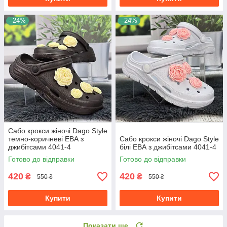
–24%
–24%
Сабо крокси жіночі Dago Style
темно-коричневі ЕВА з
Сабо крокси жіночі Dago Style
джибітсами 4041-4
білі ЕВА з джибітсами 4041-4
Готово до відправки
Готово до відправки
420
420
₴
₴
550 ₴
550 ₴
Купити
Купити
Показати ще