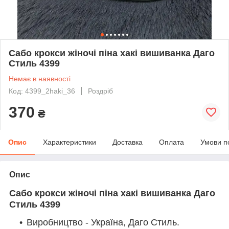
Сабо крокси жіночі піна хакі вишиванка Даго
Стиль 4399
Немає в наявності
Код: 4399_2haki_36
Роздріб
370
₴
Опис
Характеристики
Доставка
Оплата
Умови п
Опис
Сабо крокси жіночі піна хакі вишиванка Даго
Стиль 4399
Виробництво - Україна, Даго Стиль.