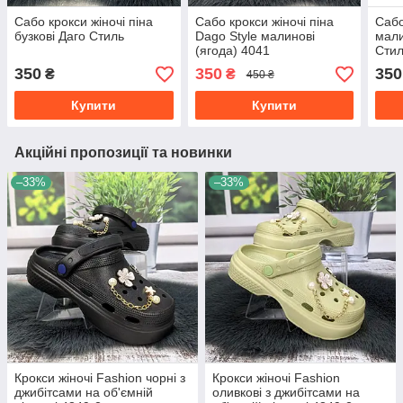
Сабо крокси жіночі піна
Сабо крокси жіночі піна
Сабо
бузкові Даго Стиль
Dago Style малинові
мали
(ягода) 4041
Стил
350
350
350
₴
₴
450 ₴
Купити
Купити
Акційні пропозиції та новинки
–33%
–33%
Крокси жіночі Fashion чорні з
Крокси жіночі Fashion
джибітсами на об'ємній
оливкові з джибітсами на