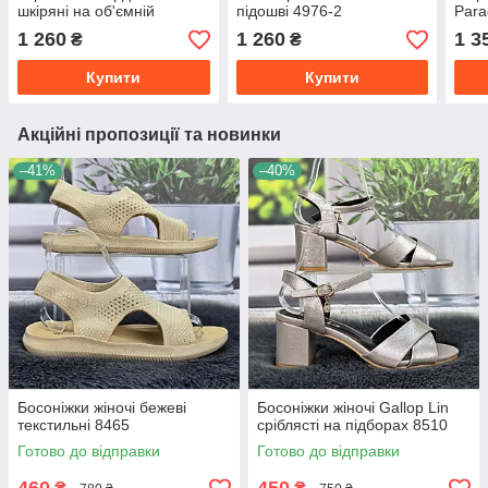
шкіряні на об'ємній
підошві 4976-2
Para
підошві 4976
1 260
1 260
1 3
₴
₴
Купити
Купити
Акційні пропозиції та новинки
–41%
–40%
Босоніжки жіночі бежеві
Босоніжки жіночі Gallop Lin
текстильні 8465
сріблясті на підборах 8510
Готово до відправки
Готово до відправки