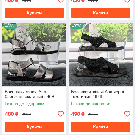
460
450
₴
₴
780 ₴
750 ₴
Купити
Купити
–38%
–37%
Босоніжки жіночі Aba
Босоніжки жіночі Aba чорні
бронзові текстильні 8469
текстильні 4828
Готово до відправки
Готово до відправки
480
490
₴
₴
780 ₴
780 ₴
Купити
Купити