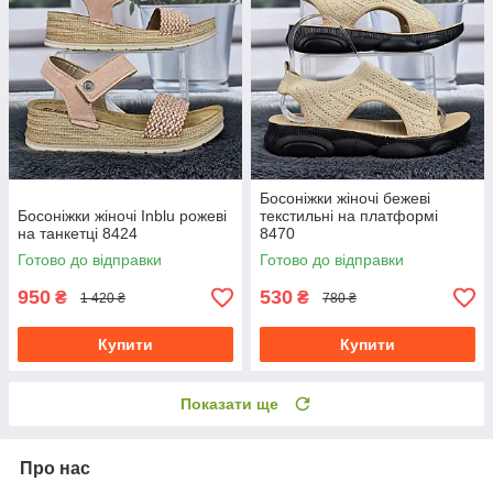
Босоніжки жіночі бежеві
Босоніжки жіночі Inblu рожеві
текстильні на платформі
на танкетці 8424
8470
Готово до відправки
Готово до відправки
950
530
₴
₴
1 420 ₴
780 ₴
Купити
Купити
Показати ще
Про нас