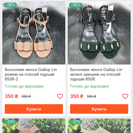
–36%
–36%
Босоніжки жіночі Gallop Lin
Босоніжки жіночі Gallop Lin
рожеві на плоскій підошві
зелені замшеві на плоскій
8508-2
підошві 8508
Готово до відправки
Готово до відправки
350
350
₴
₴
550 ₴
550 ₴
Купити
Купити
–33%
–32%