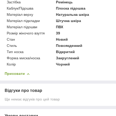
Застібка
Ремінець
Каблук/Підошва
Плоска підошва
Матеріал верху
Натуральна шкіра
Матеріал підкладки
Штучна шкіра
Матеріал підошви
ПВХ
Розмір жіночого взуття
39
Стан
Новий
Стиль
Повсякденний
Тип носка
Відкритий
Форма миска/носка
Закруглений
Колір
Чорний
Приховати
Відгуки про товар
Ще немає відгуків про цей товар
Умови доставки