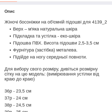
Опис
Жіночі босоніжки на об'ємній підошві для 4139_2
Верх – м'яка натуральна шкіра
Підкладка та устілка - еко-шкіра
Підошва ПВХ. Висота підошви 2,5-3,5 см
Фурнітура (застібка) металева.
Підійде на ногу середньої повноти.
Для вибору свого розміру, дивіться розмірну
сітку на цю модель: (вимірювання устілки від
краю до краю)
36р - 23,5 см
37р - 24 см
38р - 24,5 см
39р - 25 см