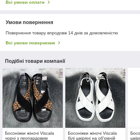
Всі умови оплати
Умови повернення
Повернення товару впродовж 14 днів за домовленістю
Всі умови повернення
Подібні товари компанії
Босоніжки жіночі Viscala
Босоніжки жіночі Viscala
Босо
чорні з леопардовим
білі шкіряні на об'ємній
шкір