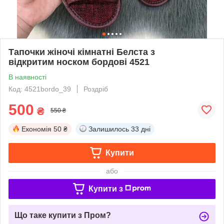
Тапочки жіночі кімнатні Белста з
відкритим носком бордові 4521
В наявності
Код: 4521bordo_39
Роздріб
500
₴
550 ₴
Економія
50 ₴
Залишилось
33 дні
Купити
або
Купити з
Що таке купити з Пром?