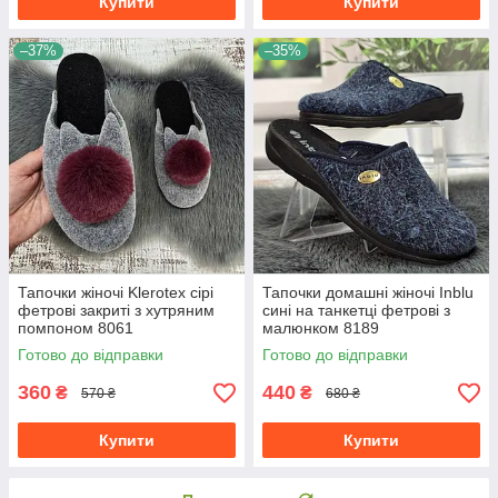
Купити
Купити
–37%
–35%
Тапочки жіночі Klerotex сірі
Тапочки домашні жіночі Inblu
фетрові закриті з хутряним
сині на танкетці фетрові з
помпоном 8061
малюнком 8189
Готово до відправки
Готово до відправки
360
440
₴
₴
570 ₴
680 ₴
Купити
Купити