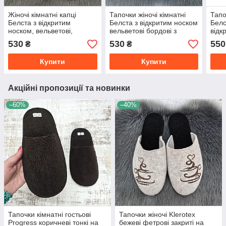
Жіночі кімнатні капці
Тапочки жіночі кімнатні
Тапо
Белста з відкритим
Белста з відкритим носком
Белс
носком, вельветові,
вельветові бордові з
відк
бордові
бежевим 2633-2
530
530
550
₴
₴
Купити
Купити
Акційні пропозиції та новинки
–60%
–40%
Тапочки кімнатні гостьові
Тапочки жіночі Klerotex
Progress коричневі тонкі на
бежеві фетрові закриті на