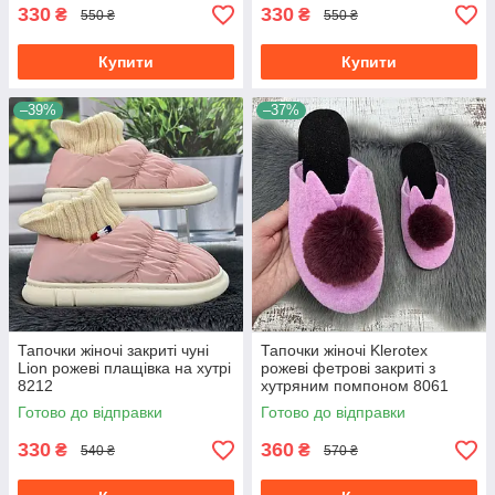
330
330
₴
₴
550 ₴
550 ₴
Купити
Купити
–39%
–37%
Тапочки жіночі закриті чуні
Тапочки жіночі Klerotex
Lion рожеві плащівка на хутрі
рожеві фетрові закриті з
8212
хутряним помпоном 8061
Готово до відправки
Готово до відправки
330
360
₴
₴
540 ₴
570 ₴