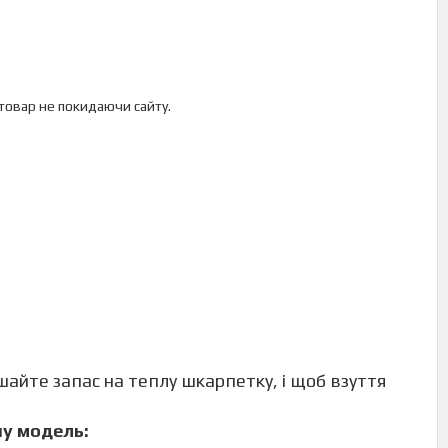
 товар не покидаючи сайту.
айте запас на теплу шкарпетку, і щоб взуття
ну модель: