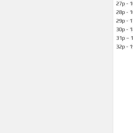
27р - 
28р - 
29р -
30р -
31р – 
32р -