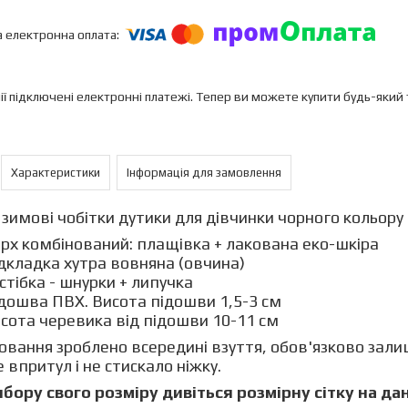
ії підключені електронні платежі. Тепер ви можете купити будь-який
Характеристики
Інформація для замовлення
 зимові чобітки дутики для дівчинки чорного кольору
рх комбінований: плащівка + лакована еко-шкіра
дкладка хутра вовняна (овчина)
стібка - шнурки + липучка
дошва ПВХ. Висота підошви 1,5-3 см
сота черевика від підошви 10-11 см
вання зроблено всередині взуття, обов'язково залиш
е впритул і не стискало ніжку.
бору свого розміру дивіться розмірну сітку на да