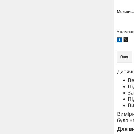
У компан
Опис
Дитячі
Ве
Пі
За
Пі
Ви
Вимірю
було н
Для ви