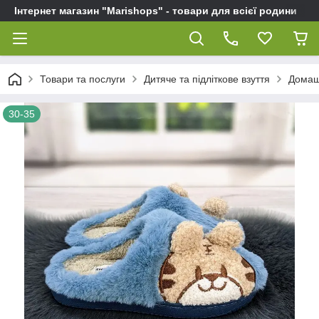
Інтернет магазин "Marishops" - товари для всієї родини
Товари та послуги
Дитяче та підліткове взуття
Домашн
30-35