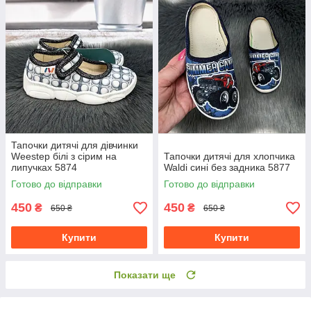
Тапочки дитячі для дівчинки
Weestep білі з сірим на
Тапочки дитячі для хлопчика
липучках 5874
Waldi сині без задника 5877
Готово до відправки
Готово до відправки
450
450
₴
₴
650 ₴
650 ₴
Купити
Купити
Показати ще