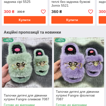
задника сірі 5525
теплі без задника бузкові
задн
Jomix 5521
300
360
300
₴
₴
390 ₴
Купити
Купити
Акційні пропозиції та новинки
–40%
–40%
Тапочки дитячі для дівчинки
Тапочки дитячі для дівчинки
хутряні Fangre фіолетові
хутряні Fangre оливкові 7087
7087
Готово до відправки
Готово до відправки