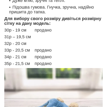
Дуже м'які, зручні та теплі.
Підошва гумова. Гнучка, зручна, надійно
пришита до тапка.
Для вибору свого розміру дивіться розмірну
сітку на дану модель:
30р - 19 см продано
31р – 19,5 см
32р - 20 см
33р - 20,5 см продано
34р - 21 см продано
35р - 21,5 см продано