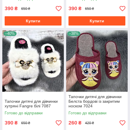
390
390
₴
₴
650 ₴
650 ₴
Купити
Купити
–40%
–38%
Тапочки дитячі для дівчинки
Тапочки дитячі для дівчинки
Белста бордові із закритим
хутряні Fangre білі 7087
носком 7024
Готово до відправки
Готово до відправки
390
260
₴
₴
650 ₴
420 ₴