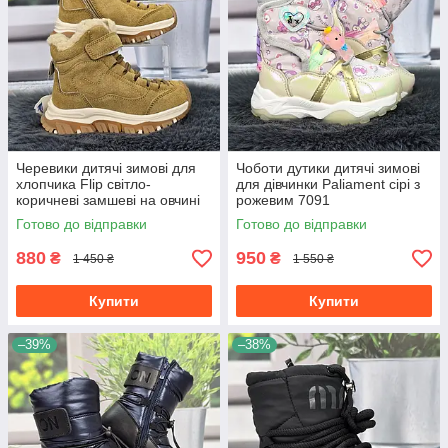
Черевики дитячі зимові для
Чоботи дутики дитячі зимові
хлопчика Flip світло-
для дівчинки Paliament сірі з
коричневі замшеві на овчині
рожевим 7091
7084
Готово до відправки
Готово до відправки
880
950
₴
₴
1 450 ₴
1 550 ₴
Купити
Купити
–39%
–38%