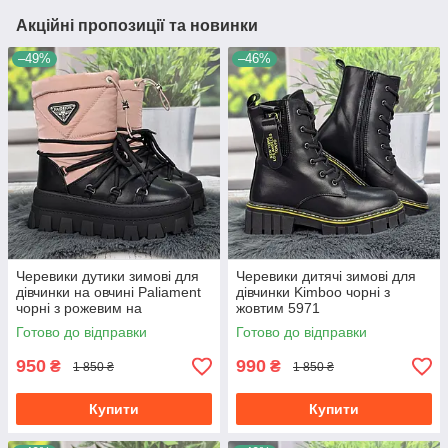
Акційні пропозиції та новинки
–49%
–46%
Черевики дутики зимові для
Черевики дитячі зимові для
дівчинки на овчині Paliament
дівчинки Kimboo чорні з
чорні з рожевим на
жовтим 5971
платформі 7079
Готово до відправки
Готово до відправки
950
990
₴
₴
1 850 ₴
1 850 ₴
Купити
Купити