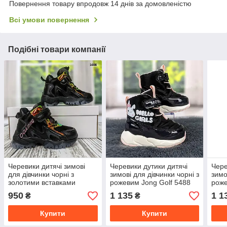
Повернення товару впродовж 14 днів за домовленістю
Всі умови повернення
Подібні товари компанії
Черевики дитячі зимові
Черевики дутики дитячі
Чере
для дівчинки чорні з
зимові для дівчинки чорні з
зимо
золотими вставками
рожевим Jong Golf 5488
роже
спортивного плану Jong
950
1 135
1 1
₴
₴
Golf
Купити
Купити