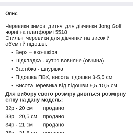
Опис
Черевики зимові дитячі для дівчинки Jong Golf
чорні на платформі 5518
Стильні черевики для дівчинки на високій
об'ємній підошві.
Верх – еко-шкіра
Підкладка - хутро вовняне (овчина)
Застібка - шнурівка
Підошва ПВХ, висота підошви 3-5,5 см
Висота черевика від підошви 9,5-10,5 см
Для вибору свого розміру дивіться розмірну
сітку на дану модель:
32р - 20 см продано
33р - 20,5 см продано
34р - 21 см продано
35р - 21,5 см продано