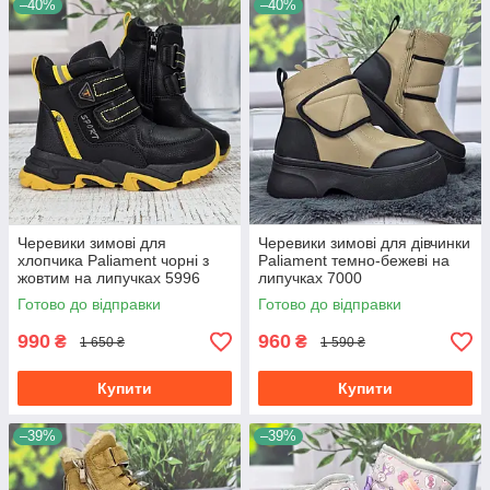
–40%
–40%
Черевики зимові для
Черевики зимові для дівчинки
хлопчика Paliament чорні з
Paliament темно-бежеві на
жовтим на липучках 5996
липучках 7000
Готово до відправки
Готово до відправки
990
960
₴
₴
1 650 ₴
1 590 ₴
Купити
Купити
–39%
–39%