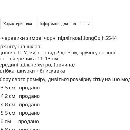
Характеристики
Інформація для замовлення
черевики зимові чорні підліткові JongGolf 5544
рх штучна шкіра
дошва ТПУ, висота від 2 до 3см, зручні у носінні.
сота черевика 11-13 см.
ередині щільне хутро, (овчина)
стібка: шнурки + блискавка
бору свого розміру, дивіться розмірну сітку на цю м
 23,5 см продано
 24,2 см продано
 24,8 см продано
 25,5 см продано
- 26 см продано
- 26,8 см продано