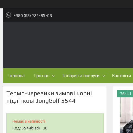
+380 (68) 225-85-03
Головна
Про нас
Товари та послуги
Контакти
Термо-черевики зимові чорні
36-41
підліткові JongGolf 5544
Немає в наявності
Код:
5544black_38