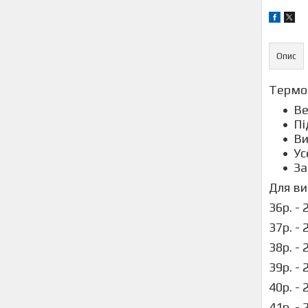
Опис
Термо-
Ве
Пі
Ви
Ус
За
Для ви
36р. -
37р. -
38р. -
39р. -
40р. 
41р. 