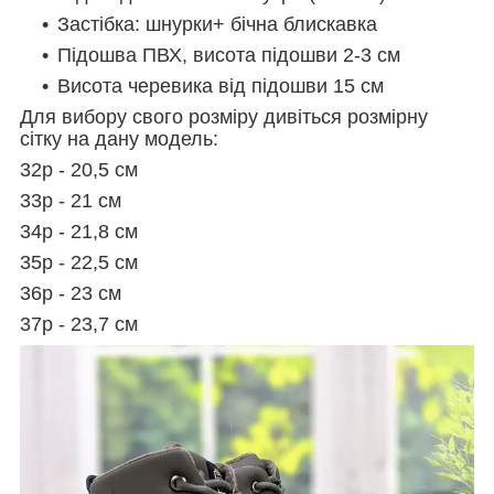
Застібка: шнурки+ бічна блискавка
Підошва ПВХ, висота підошви 2-3 см
Висота черевика від підошви 15 см
Для вибору свого розміру дивіться розмірну
сітку на дану модель:
32р - 20,5 см
33р - 21 см
34р - 21,8 см
35р - 22,5 см
36р - 23 см
37р - 23,7 см