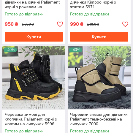
дівчинки на овчині Paliament
дівчинки Kimboo чорні з
чорні з рожевим на
жовтим 5971
платформі 7079
Готово до відправки
Готово до відправки
950
990
₴
₴
1 850 ₴
1 850 ₴
Купити
Купити
–40%
–40%
Черевики зимові для
Черевики зимові для дівчинки
хлопчика Paliament чорні з
Paliament темно-бежеві на
жовтим на липучках 5996
липучках 7000
Готово до відправки
Готово до відправки