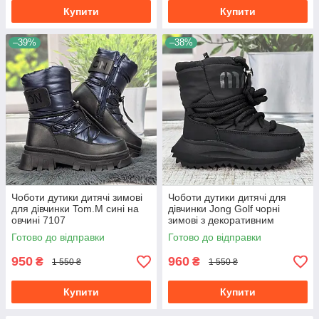
Купити
Купити
–39%
–38%
Чоботи дутики дитячі зимові
Чоботи дутики дитячі для
для дівчинки Tom.M сині на
дівчинки Jong Golf чорні
овчині 7107
зимові з декоративним
шнурівкою 7053
Готово до відправки
Готово до відправки
950
960
₴
₴
1 550 ₴
1 550 ₴
Купити
Купити