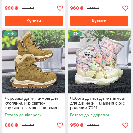
990
960
₴
₴
1 650 ₴
1 590 ₴
Купити
Купити
–39%
–39%
Черевики дитячі зимові для
Чоботи дутики дитячі зимові
хлопчика Flip світло-
для дівчинки Paliament сірі з
коричневі замшеві на овчині
рожевим 7091
7084
Готово до відправки
Готово до відправки
880
950
₴
₴
1 450 ₴
1 550 ₴