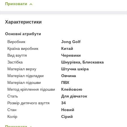
Приховати
Характеристики
Основні атрибути
Виробник
Jong Golf
Країна виробник
Китай
Вид взуття
Черевики
Застібка
Шнурівка, Блискавка
Матеріал верху
Штучна шкіра
Матеріал підкладки
Овчина
Матеріал підошви
ПВХ
Метод кріплення підошви
Клейовою
Стать
Для дівчаток
Розмір дитячого взуття
34
Стан
Новий
Колір
Сірий
Приховати