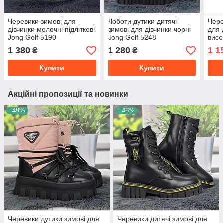
Черевики зимові для
Чоботи дутики дитячі
Чере
дівчинки молочні підліткові
зимові для дівчинки чорні
для 
Jong Golf 5190
Jong Golf 5248
висо
1 380
1 280
1 1
₴
₴
Купити
Купити
Акційні пропозиції та новинки
–49%
–46%
Черевики дутики зимові для
Черевики дитячі зимові для