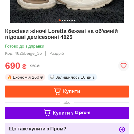
Кросівки жіночі Loretta бежеві на об'ємній
підошві демісезонні 4825
Готово до відправки
Код: 4825beige_36
Роздріб
690
₴
950 ₴
Економія
260 ₴
Залишилось
16 днів
Купити
або
Купити з
Що таке купити з Пром?