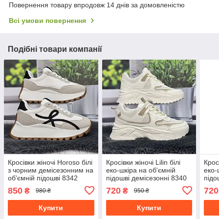
Повернення товару впродовж 14 днів за домовленістю
Всі умови повернення
Подібні товари компанії
Кросівки жіночі Horoso білі
Кросівки жіночі Lilin білі
Кросі
з чорним демісезонним на
еко-шкіра на об'ємній
еко-
об'ємній підошві 8342
підошві демісезонні 8340
підо
850
720
720
₴
₴
980 ₴
950 ₴
Купити
Купити