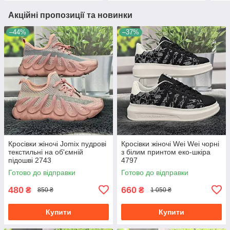
Акційні пропозиції та новинки
–44%
–37%
Кросівки жіночі Jomix пудрові
Кросівки жіночі Wei Wei чорні
текстильні на об'ємній
з білим принтом еко-шкіра
підошві 2743
4797
Готово до відправки
Готово до відправки
480
660
₴
₴
850 ₴
1 050 ₴
Купити
Купити