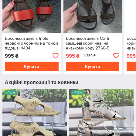
Босоніжки жіночі Inblu
Босоніжки жіночі Carti
Босо
червоні з чорним на тонкій
замшеві коричневі на
кори
підошві 4494
низькому ходу 2766-5
низь
995
995
995
₴
₴
1 250 ₴
Купити
Купити
Акційні пропозиції та новинки
–41%
–40%