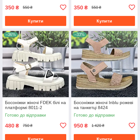
350
350
₴
₴
550 ₴
550 ₴
Купити
Купити
–36%
–33%
Босоніжки жіночі FDEK білі на
Босоніжки жіночі Inblu рожеві
платформі 8011-2
на танкетці 8424
Готово до відправки
Готово до відправки
480
950
₴
₴
750 ₴
1 420 ₴
Купити
Купити