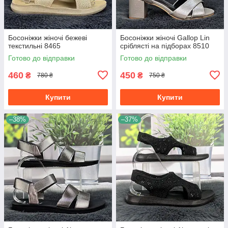
Босоніжки жіночі бежеві
Босоніжки жіночі Gallop Lin
текстильні 8465
сріблясті на підборах 8510
Готово до відправки
Готово до відправки
460
450
₴
₴
780 ₴
750 ₴
Купити
Купити
–38%
–37%