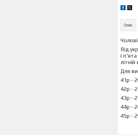
Опис
Чолові
Від ук
і п'ят
літній 
Для ви
41р - 
42р - 
43р - 
44р - 
45р - 