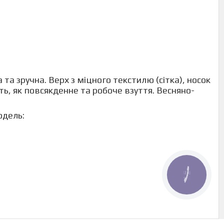
 та зручна. Верх з міцного текстилю (сітка), носок
дуть, як повсякденне та робоче взуття. Весняно-
одель:
КНОПКА
ЗВ'ЯЗКУ