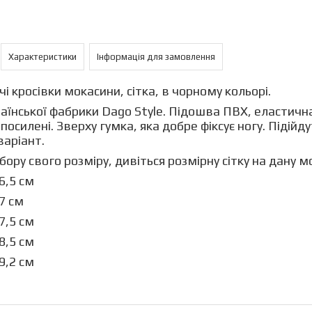
Характеристики
Інформація для замовлення
чі кросівки мокасини, сітка, в чорному кольорі.
раїнської фабрики Dago Style. Підошва ПВХ, еластична
а посилені. Зверху гумка, яка добре фіксує ногу. Підій
варіант.
бору свого розміру, дивіться розмірну сітку на дану м
26,5 см
27 см
27,5 см
28,5 см
29,2 см