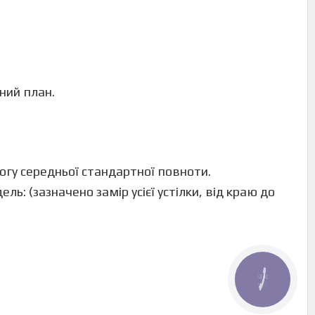
вний план.
ногу середньої стандартної повноти.
ль: (зазначено замір усієї устілки, від краю до
КНОПКА
ЗВ'ЯЗКУ