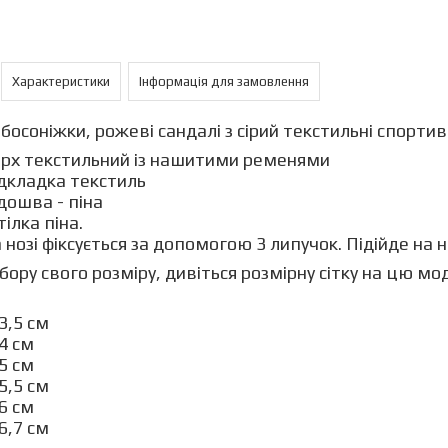
Характеристики
Інформація для замовлення
 босоніжки, рожеві сандалі з сірий текстильні спорти
рх текстильний із нашитими ременями
дкладка текстиль
дошва - піна
тілка піна.
 нозі фіксується за допомогою 3 липучок. Підійде на 
бору свого розміру, дивіться розмірну сітку на цю моде
23,5 см
24 см
25 см
25,5 см
26 см
26,7 см