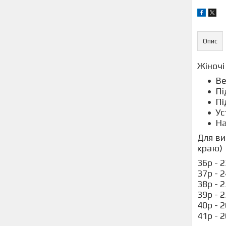
Опис
Жіночі
Ве
Пі
Пі
Ус
На
Для ви
краю)
36р - 
37р - 
38р - 
39р - 
40р - 
41р - 