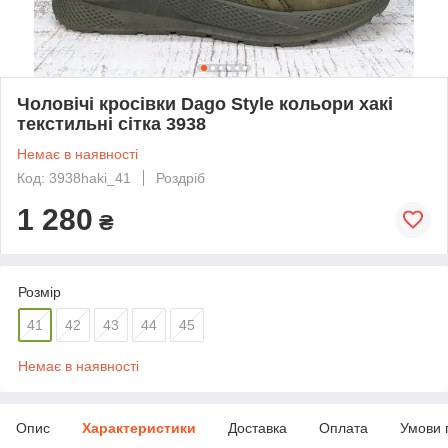
Чоловічі кросівки Dago Style кольори хакі
текстильні сітка 3938
Немає в наявності
Код: 3938haki_41
Роздріб
1 280
₴
Розмір
41
42
43
44
45
Немає в наявності
Опис
Характеристики
Доставка
Оплата
Умови 