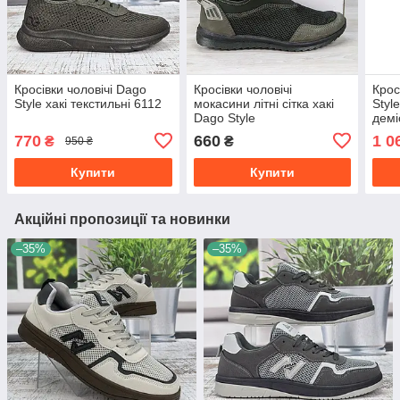
Кросівки чоловічі Dago
Кросівки чоловічі
Крос
Style хакі текстильні 6112
мокасини літні сітка хакі
Styl
Dago Style
демі
770
660
1 0
₴
₴
950 ₴
Купити
Купити
Акційні пропозиції та новинки
–35%
–35%