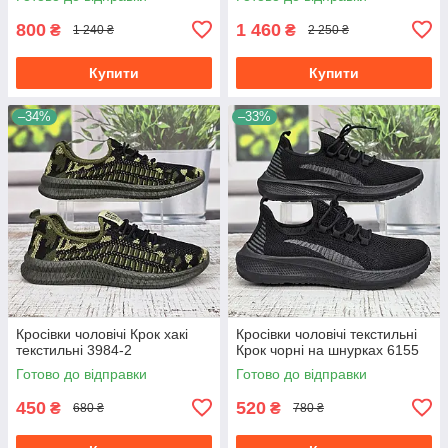
800
1 460
₴
₴
1 240 ₴
2 250 ₴
Купити
Купити
–34%
–33%
Кросівки чоловічі Крок хакі
Кросівки чоловічі текстильні
текстильні 3984-2
Крок чорні на шнурках 6155
Готово до відправки
Готово до відправки
450
520
₴
₴
680 ₴
780 ₴