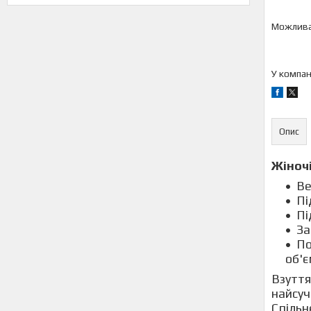
У компан
Опис
Жіночі
Ве
Пі
Пі
За
По
об'є
Взуття
найсуч
Спільн