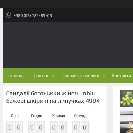
+380 (68) 225-85-03
Головна
Про нас
Товари та послуги
Контакти
Сандалії босоніжки жіночі Inblu
бежеві шкіряні на липучках 4904
Днів
Годин
Хвилин
Секунд
0
0
0
0
0
0
0
0