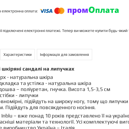
ії підключені електронні платежі. Тепер ви можете купити будь-який
Характеристики
Інформація для замовлення
 шкіряні сандалі на липучках
рх - натуральна шкіра
дкладка та устілка - натуральна шкіра
дошва – поліуретан, гнучка. Висота 1,5-3,5 см
стібки - липучки
вномірні, підійдуть на широку ногу, тому що липучк
м. Підійдуть для повсякденного носіння.
 Inblu – вже понад 10 років представлено її на укра
асніші матеріали та технології. Усі комплектуючі виг
е виробництво Україна – Італія.