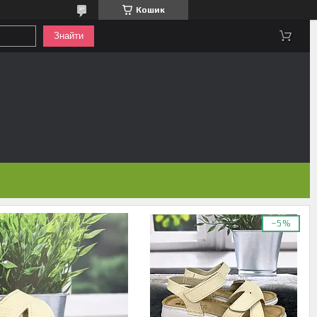
Кошик
Знайти
–5%