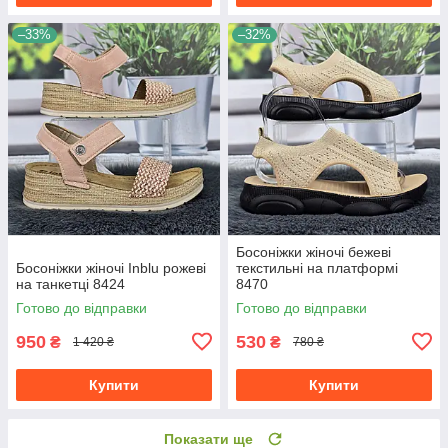
–33%
–32%
Босоніжки жіночі бежеві
Босоніжки жіночі Inblu рожеві
текстильні на платформі
на танкетці 8424
8470
Готово до відправки
Готово до відправки
950
530
₴
₴
1 420 ₴
780 ₴
Купити
Купити
Показати ще