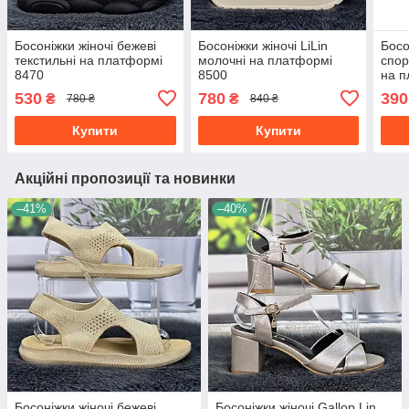
Босоніжки жіночі бежеві
Босоніжки жіночі LiLin
Босо
текстильні на платформі
молочні на платформі
спор
8470
8500
на п
530
780
390
₴
₴
780 ₴
840 ₴
Купити
Купити
Акційні пропозиції та новинки
–41%
–40%
Босоніжки жіночі бежеві
Босоніжки жіночі Gallop Lin