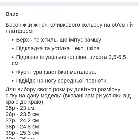
Опис
Босоніжки жіночі оливкового кольору на об'ємній
платформі
Верх - текстиль, що імітує замшу
Підкладка та устілка - еко-шкіра
Підошва із ущільненої піни, висота 3,5-6,5
см
Фурнітура (застібка) металева.
Підійде на ногу середньої повноти.
Для вибору свого розміру дивіться розмірну
сітку на дану модель: (вказані заміри устілки від
краю до краю)
35р - 23 см
36р - 23,5 см
37р - 24,2 см
38р - 24,8 см
39р - 25,3 см
40р - 26 см