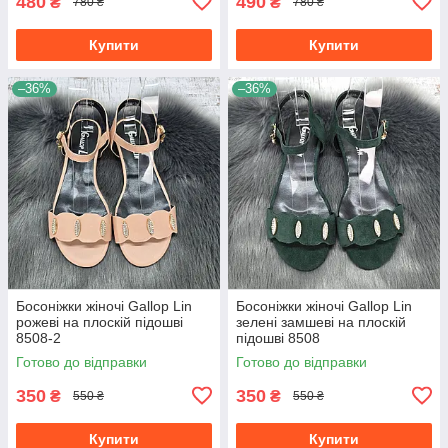
480
490
₴
₴
780 ₴
780 ₴
Купити
Купити
–36%
–36%
Босоніжки жіночі Gallop Lin
Босоніжки жіночі Gallop Lin
рожеві на плоскій підошві
зелені замшеві на плоскій
8508-2
підошві 8508
Готово до відправки
Готово до відправки
350
350
₴
₴
550 ₴
550 ₴
Купити
Купити