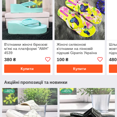
В'єтнамки жіночі бірюзові
Жіночі силіконові
Шльо
м'які на платформі "АМН"
в'єтнамки на пінковій
жовт
4539
підошві Gipanis Україна
підо
380
100
480
₴
₴
Купити
Купити
Акційні пропозиції та новинки
–46%
–45%