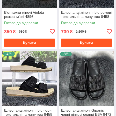
В'єтнамки жіночі Violeta
Шльопанці жіночі Inblu рожеві
рожеві м'які 4896
текстильні на липучках 8458
Готово до відправки
Готово до відправки
350
730
₴
₴
630 ₴
1 260 ₴
Купити
Купити
–42%
–38%
Шльопанці жіночі Inblu чорні
Шльопанці жіночі Gipanis
текстильні на липучках 8458
чорні пінкові сланці ЕВА 8472