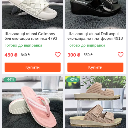
Шльопанці жіночі Gollmony
Шльопанці жіночі Dali чорні
білі еко-шкіра плетінка 4793
еко-шкіра на платформі 4918
Готово до відправки
Готово до відправки
450
300
₴
₴
840 ₴
550 ₴
Купити
Купити
–44%
–42%