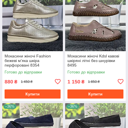
Мокасини жіночі Fashion
Мокасини жіночі Kdsl кавові
бежеві м'яка шкіра
шкіряні літні без шнурівки
перфоровані 8354
8495
Готово до відправки
Готово до відправки
880
1 150
₴
₴
1 450 ₴
1 850 ₴
Купити
Купити
–36%
–36%