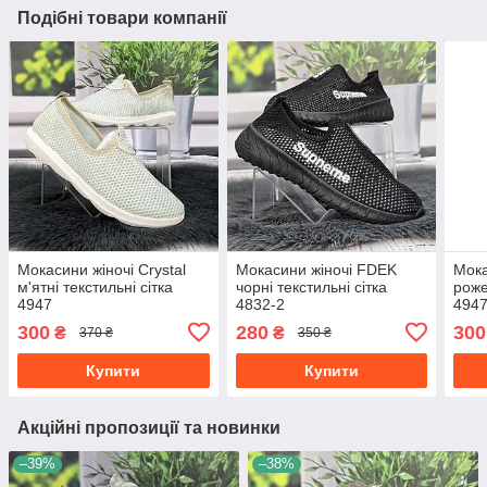
Подібні товари компанії
Мокасини жіночі Crystal
Мокасини жіночі FDEK
Мока
м'ятні текстильні сітка
чорні текстильні сітка
роже
4947
4832-2
494
300
280
300
₴
₴
370 ₴
350 ₴
Купити
Купити
Акційні пропозиції та новинки
–39%
–38%