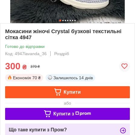
Мокасини жіночі Crystal бузкові текстильні
сітка 4947
Готово до відправки
Код: 4947lavanda_36
Роздріб
300
₴
370 ₴
Економія
70 ₴
Залишилось
14 днів
Купити
або
Купити з
Що таке купити з Пром?