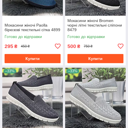
Мокасини жіночі Bromen
Мокасини жіночі Paolla
чорні літні текстильні сліпони
бірюзові текстильні сітка 4899
8479
Готово до відправки
Готово до відправки
295
500
₴
₴
450 ₴
750 ₴
Купити
Купити
–33%
–33%