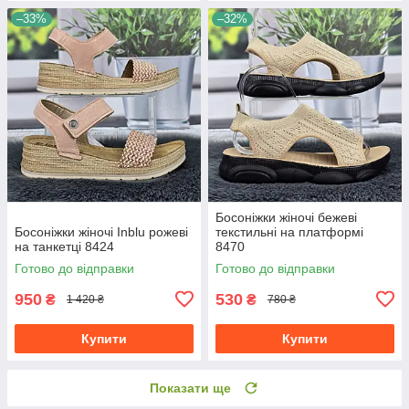
–33%
–32%
Босоніжки жіночі бежеві
Босоніжки жіночі Inblu рожеві
текстильні на платформі
на танкетці 8424
8470
Готово до відправки
Готово до відправки
950
530
₴
₴
1 420 ₴
780 ₴
Купити
Купити
Показати ще