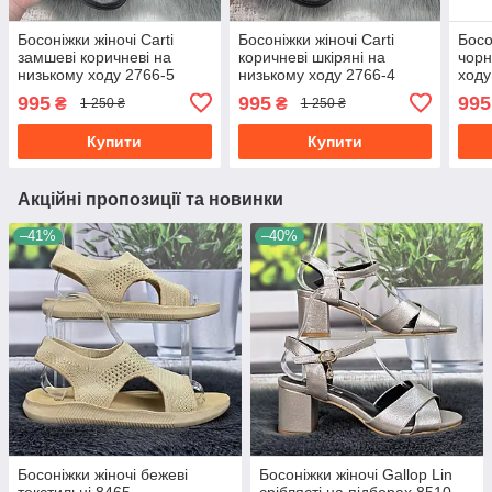
Босоніжки жіночі Carti
Босоніжки жіночі Carti
Босо
замшеві коричневі на
коричневі шкіряні на
чорн
низькому ходу 2766-5
низькому ходу 2766-4
ходу
995
995
995
₴
₴
1 250 ₴
1 250 ₴
Купити
Купити
Акційні пропозиції та новинки
–41%
–40%
Босоніжки жіночі бежеві
Босоніжки жіночі Gallop Lin
текстильні 8465
сріблясті на підборах 8510