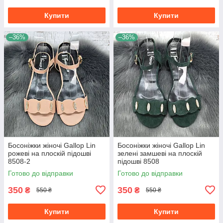
Купити
Купити
–36%
–36%
Босоніжки жіночі Gallop Lin
Босоніжки жіночі Gallop Lin
рожеві на плоскій підошві
зелені замшеві на плоскій
8508-2
підошві 8508
Готово до відправки
Готово до відправки
350
350
₴
₴
550 ₴
550 ₴
Купити
Купити