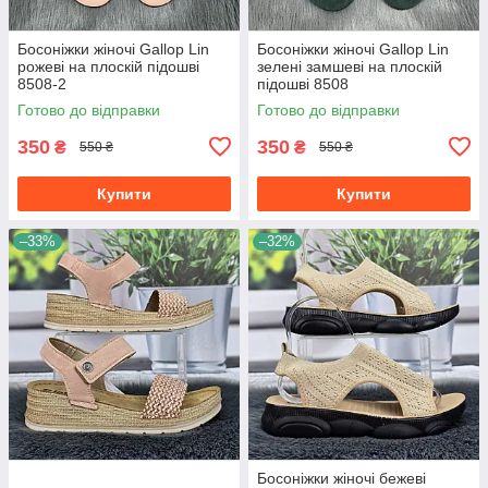
Босоніжки жіночі Gallop Lin
Босоніжки жіночі Gallop Lin
рожеві на плоскій підошві
зелені замшеві на плоскій
8508-2
підошві 8508
Готово до відправки
Готово до відправки
350
350
₴
₴
550 ₴
550 ₴
Купити
Купити
–33%
–32%
Босоніжки жіночі бежеві