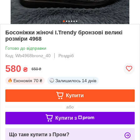
Босоніжки жіночі I.Trendy бронзові великі
розміри 4968
Готово до відправки
Код: Wb4968bronz_40
Роздріб
580
₴
650 ₴
Економія
70 ₴
Залишилось
14 днів
Купити
або
Купити з
Що таке купити з Пром?