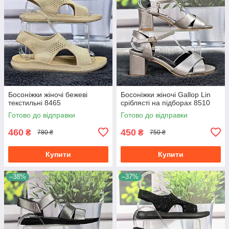
Босоніжки жіночі бежеві
Босоніжки жіночі Gallop Lin
текстильні 8465
сріблясті на підборах 8510
Готово до відправки
Готово до відправки
460
450
₴
₴
780 ₴
750 ₴
Купити
Купити
–38%
–37%