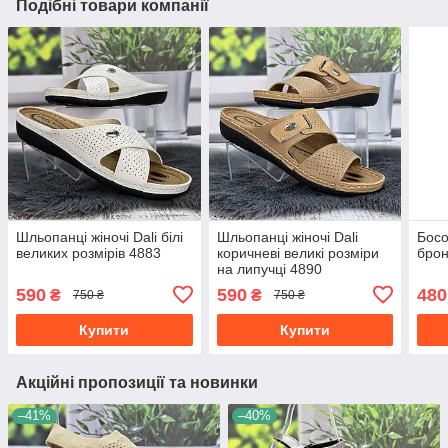
Подібні товари компанії
Шльопанці жіночі Dali білі
Шльопанці жіночі Dali
Босо
великих розмірів 4883
коричневі великі розміри
брон
на липучці 4890
590
590
480
₴
₴
750 ₴
750 ₴
Купити
Купити
Акційні пропозиції та новинки
–41%
–40%