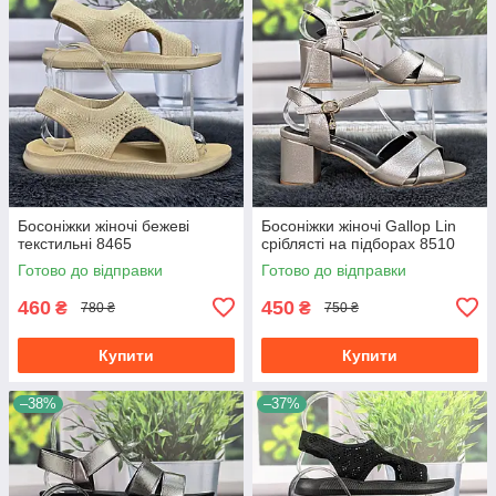
Босоніжки жіночі бежеві
Босоніжки жіночі Gallop Lin
текстильні 8465
сріблясті на підборах 8510
Готово до відправки
Готово до відправки
460
450
₴
₴
780 ₴
750 ₴
Купити
Купити
–38%
–37%