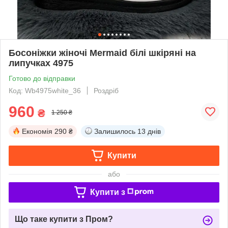
Босоніжки жіночі Mermaid білі шкіряні на
липучках 4975
Готово до відправки
Код: Wb4975white_36
Роздріб
960
₴
1 250 ₴
Економія
290 ₴
Залишилось
13 днів
Купити
або
Купити з
Що таке купити з Пром?