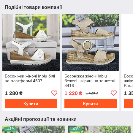
Подібні товари компанії
Босоніжки жіночі Inblu білі
Босоніжки жіночі Inblu
Босо
на платформі 4507
бежеві шкіряні на танкетці
шкір
8416
Para
1 280
1 220
1 3
₴
₴
1 420 ₴
Купити
Купити
Акційні пропозиції та новинки
–41%
–40%