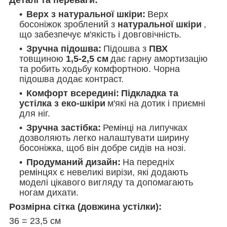
Верх з натуральної шкіри:
Верх
босоніжок зроблений з
натуральної шкіри
,
що забезпечує м'якість і довговічність.
Зручна підошва:
Підошва з
ПВХ
товщиною
1,5-2,5 см
дає гарну амортизацію
та робить ходьбу комфортною. Чорна
підошва додає контраст.
Комфорт всередині:
Підкладка та
устілка з еко-шкіри
м'які на дотик і приємні
для ніг.
Зручна застібка:
Ремінці на липучках
дозволяють легко налаштувати ширину
босоніжка, щоб він добре сидів на нозі.
Продуманий дизайн:
На передніх
ремінцях є невеликі вирізи, які додають
моделі цікавого вигляду та допомагають
ногам дихати.
Розмірна сітка (довжина устілки):
36 = 23,5 см