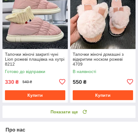
Тапочки жіночі закриті чуні
Тапочки жіночі домашні з
Lion рожеві плащівка на хутрі
відкритим носком рожеві
8212
4709
Готово до відправки
В наявності
330
550
₴
₴
540 ₴
Купити
Купити
Показати ще
Про нас