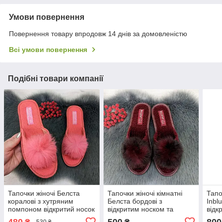
Умови повернення
Повернення товару впродовж 14 днів за домовленістю
Всі умови повернення
Подібні товари компанії
Тапочки жіночі Белста
Тапочки жіночі кімнатні
Тапо
коралові з хутряним
Белста бордові з
Inbl
помпоном відкритий носок
відкритим носком та
відк
2648
хутряним помпоном 2367-
беже
480
500
800