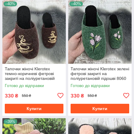
–40%
–40%
Тапочки жіночі Klerotex
Тапочки жіночі Klerotex зелені
темно-коричневі фетрові
фетрові закриті на
закриті на поліуретановій
поліуретановій підошві 8060
підошві 8056
Готово до відправки
Готово до відправки
330
330
₴
₴
550 ₴
550 ₴
Купити
Купити
–39%