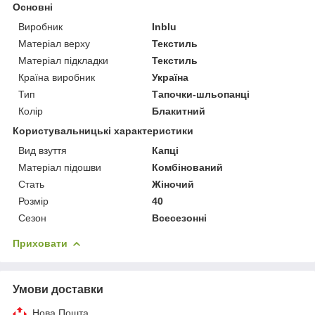
Основні
Виробник
Inblu
Матеріал верху
Текстиль
Матеріал підкладки
Текстиль
Країна виробник
Україна
Тип
Тапочки-шльопанці
Колір
Блакитний
Користувальницькі характеристики
Вид взуття
Капці
Матеріал підошви
Комбінований
Стать
Жіночий
Розмір
40
Сезон
Всесезонні
Приховати
Умови доставки
Нова Пошта