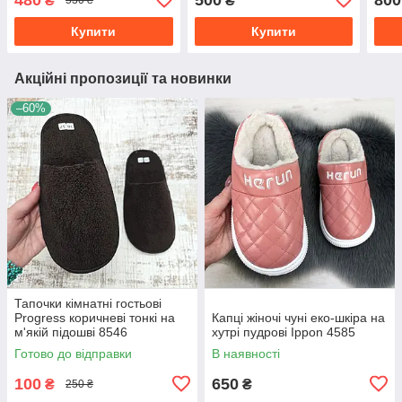
₴
₴
530 ₴
2
Купити
Купити
Акційні пропозиції та новинки
–60%
Тапочки кімнатні гостьові
Progress коричневі тонкі на
Капці жіночі чуні еко-шкіра на
м'якій підошві 8546
хутрі пудрові Ippon 4585
Готово до відправки
В наявності
100
650
₴
₴
250 ₴